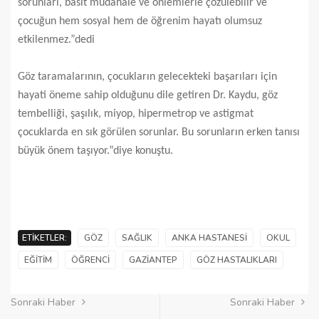
sorunları, basit müdahale ve önlemlerle çözülebilir ve
çocuğun hem sosyal hem de öğrenim hayatı olumsuz
etkilenmez.”dedi
Göz taramalarının, çocukların gelecekteki başarıları için
hayati öneme sahip olduğunu dile getiren Dr. Kaydu, göz
tembelliği, şaşılık, miyop, hipermetrop ve astigmat
çocuklarda en sık görülen sorunlar. Bu sorunların erken tanısı
büyük önem taşıyor.”diye konuştu.
ETIKETLER:
GÖZ
SAĞLIK
ANKA HASTANESI
OKUL
EĞITIM
ÖĞRENCI
GAZIANTEP
GÖZ HASTALIKLARI
Sonraki Haber
Sonraki Haber