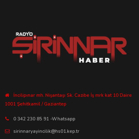
İncilipınar mh. Nişantaşı Sk. Cazibe İş mrk kat 10 Daire
1001 Şehitkamil / Gaziantep
0 342 230 85 91 -Whatsapp
sirinnaryayincilik@hs01.kep.tr