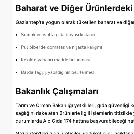
Baharat ve Diğer Ürünlerdeki
Gaziantep'te yoğun olarak tüketilen baharat ve diğer 
Sumak
ve
ısotta
gıda boyası kullanımı
Pul biberde
domates ve nişasta karışımı
Kekikte
yabancı madde bulunması
Balda
tağşiş yapıldığının belirlenmesi
Bakanlık Çalışmaları
Tarım ve Orman Bakanlığı yetkilileri, gıda güvenliği k
sağlığını riske atan ürünlerle ilgili işlemlerin titizlik
durumlarda Alo Gıda 174 hattına başvurabileceği hatır
Gaziantep'teki gıda üreticileri ve tüketiciler, açıklana