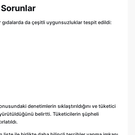
 Sorunlar
gıdalarda da çeşitli uygunsuzluklar tespit edildi:
onusundaki denetimlerin sıklaştırıldığını ve tüketici
le yürütüldüğünü belirtti. Tüketicilerin şüpheli
latıldı.
n liste ile birlikte daha bilinçli tercihler yapma imkanı