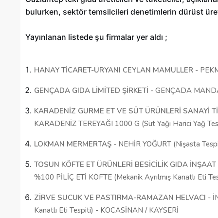
bulurken, sektör temsilcileri denetimlerin dürüst üret
Yayınlanan listede şu firmalar yer aldı ;
HANAY TİCARET-ÜRYANI CEYLAN MAMULLER
- PEKM
GENÇADA GIDA LİMİTED ŞİRKETİ
- GENÇADA MANDA K
KARADENİZ GURME ET VE SÜT ÜRÜNLERİ SANAYİ Tİ
KARADENİZ TEREYAĞI 1000 G (Süt Yağı Harici Yağ Tes
LOKMAN MERMERTAŞ
- NEHİR YOĞURT (Nişasta Tesp
TOSUN KÖFTE ET ÜRÜNLERİ BESİCİLİK GIDA İNŞAAT 
%100 PİLİÇ ETİ KÖFTE (Mekanik Ayrılmış Kanatlı Eti T
ZİRVE SUCUK VE PASTIRMA-RAMAZAN HELVACI
- İ
Kanatlı Eti Tespiti) - KOCASİNAN / KAYSERİ