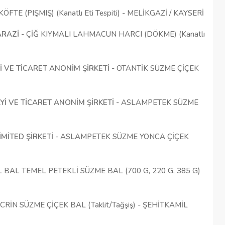
FTE (PIŞMIŞ) (Kanatlı Eti Tespiti) - MELİKGAZİ / KAYSERİ
ARAZİ
- ÇİĞ KIYMALI LAHMACUN HARCI (DÖKME) (Kanatlı
 VE TİCARET ANONİM ŞİRKETİ
- OTANTİK SÜZME ÇİÇEK
İ VE TİCARET ANONİM ŞİRKETİ
- ASLAMPETEK SÜZME
İMİTED ŞİRKETİ
- ASLAMPETEK SÜZME YONCA ÇİÇEK
BAL TEMEL PETEKLİ SÜZME BAL (700 G, 220 G, 385 G)
CRİN SÜZME ÇİÇEK BAL (Taklit/Tağşiş) - ŞEHİTKAMİL