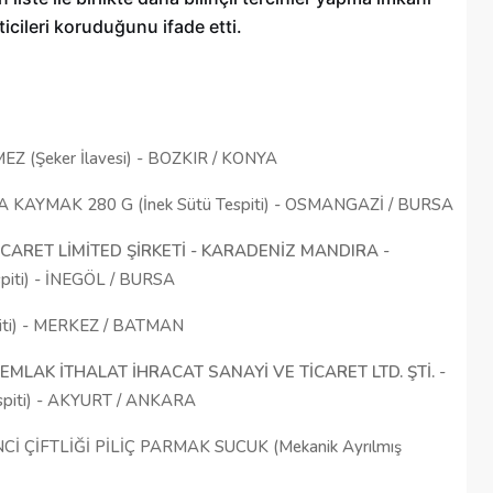
icileri koruduğunu ifade etti.
EZ (Şeker İlavesi) - BOZKIR / KONYA
AYMAK 280 G (İnek Sütü Tespiti) - OSMANGAZİ / BURSA
CARET LİMİTED ŞİRKETİ - KARADENİZ MANDIRA
-
piti) - İNEGÖL / BURSA
iti) - MERKEZ / BATMAN
EMLAK İTHALAT İHRACAT SANAYİ VE TİCARET LTD. ŞTİ.
-
espiti) - AKYURT / ANKARA
NCİ ÇİFTLİĞİ PİLİÇ PARMAK SUCUK (Mekanik Ayrılmış