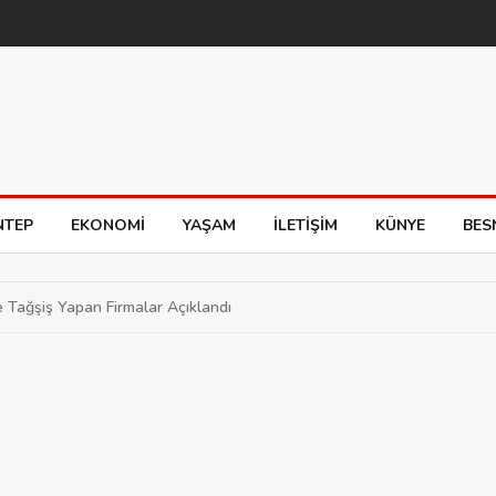
NTEP
EKONOMI
YAŞAM
İLETIŞIM
KÜNYE
BES
ve Tağşiş Yapan Firmalar Açıklandı