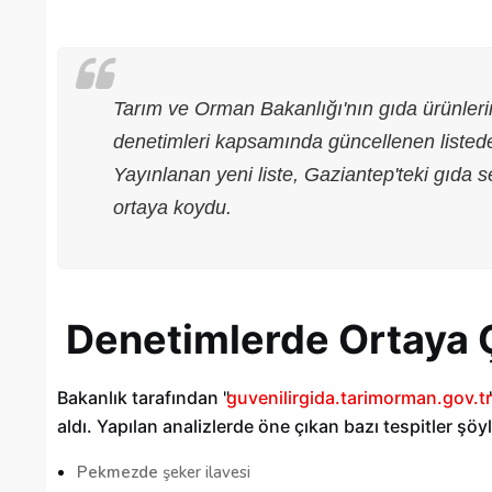
Tarım ve Orman Bakanlığı'nın gıda ürünlerin
denetimleri kapsamında güncellenen listede, t
Yayınlanan yeni liste, Gaziantep'teki gıda s
ortaya koydu.
Denetimlerde Ortaya Ç
Gaziantep’te Toplu Ulaşım
Bakanlık tarafından "
guvenilirgida.tarimorman.gov.tr
Ücretlerine Yüzde 70 Zam Geliyo
aldı. Yapılan analizlerde öne çıkan bazı tespitler şöyl
28/01/2025
Pekmezde
şeker ilavesi