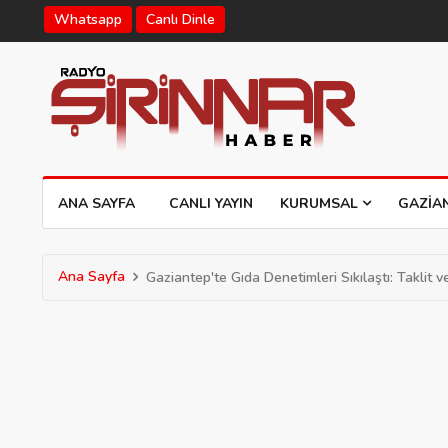
Whatsapp
Canlı Dinle
ANA SAYFA
CANLI YAYIN
KURUMSAL
GAZIA
Ana Sayfa
Gaziantep'te Gıda Denetimleri Sıkılaştı: Taklit 