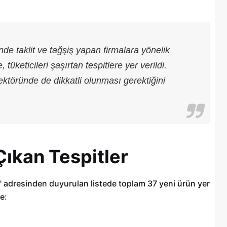
de taklit ve tağşiş yapan firmalara yönelik
üketicileri şaşırtan tespitlere yer verildi.
ektöründe de dikkatli olunması gerektiğini
ıkan Tespitler
Şehitkamil Belediyesi işçi alımı
" adresinden duyurulan listede toplam 37 yeni ürün yer
r
yapacak, işte şartlar
e:
18/04/2025