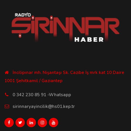
İncilipınar mh. Nişantaşı Sk. Cazibe İş mrk kat 10 Daire
1001 Şehitkamil / Gaziantep
0 342 230 85 91 -Whatsapp
sirinnaryayincilik@hs01.kep.tr