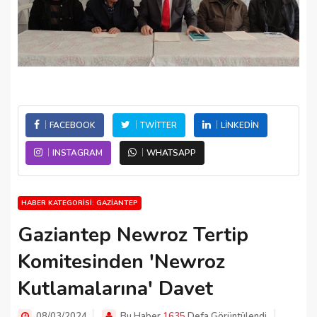
FACEBOOK
TWITTER
LINKEDIN
INSTAGRAM
WHATSAPP
HABER KATEGORISI: GAZIANTEP
Gaziantep Newroz Tertip
Komitesinden 'Newroz
Kutlamalarına' Davet
08/03/2024
Bu Haber
1635
Defa Görüntülendi.