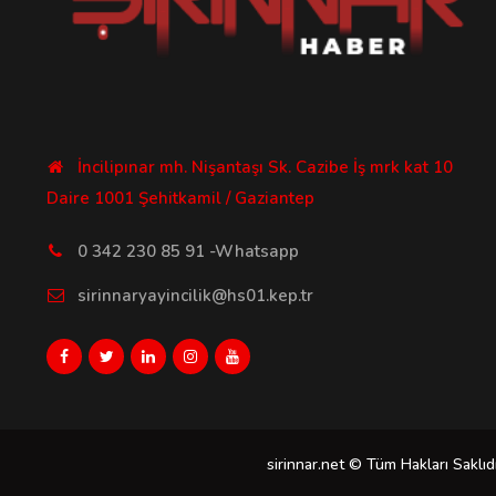
İncilipınar mh. Nişantaşı Sk. Cazibe İş mrk kat 10
Daire 1001 Şehitkamil / Gaziantep
0 342 230 85 91 -Whatsapp
sirinnaryayincilik@hs01.kep.tr
sirinnar.net © Tüm Hakları Saklıdı