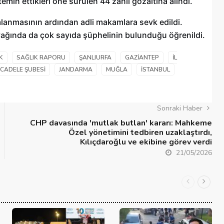
 temin ettikleri öne sürülen 44 zanlı gözaltına alındı.
mlanmasının ardından adli makamlara sevk edildi.
ında da çok sayıda şüphelinin bulunduğu öğrenildi.
K
SAĞLIK RAPORU
ŞANLIURFA
GAZIANTEP
İL
CADELE ŞUBESI
JANDARMA
MUĞLA
İSTANBUL
Sonraki Haber
CHP davasında 'mutlak butlan' kararı: Mahkeme
Özel yönetimini tedbiren uzaklaştırdı,
Kılıçdaroğlu ve ekibine görev verdi
21/05/2026