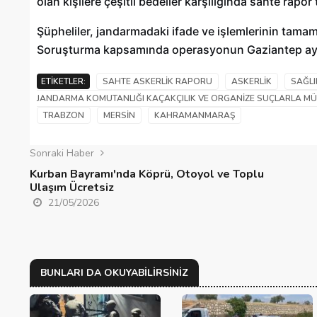
olan kişilere çeşitli bedeller karşılığında sahte rapor
Şüpheliler, jandarmadaki ifade ve işlemlerinin tama
Soruşturma kapsamında operasyonun Gaziantep ayağ
ETIKETLER:
SAHTE ASKERLIK RAPORU
ASKERLIK
SAĞLI
JANDARMA KOMUTANLIĞI KAÇAKÇILIK VE ORGANIZE SUÇLARLA MÜ
TRABZON
MERSIN
KAHRAMANMARAŞ
Sonraki Haber
Kurban Bayramı'nda Köprü, Otoyol ve Toplu
Ulaşım Ücretsiz
21/05/2026
BUNLARI DA OKUYABILIRSINIZ