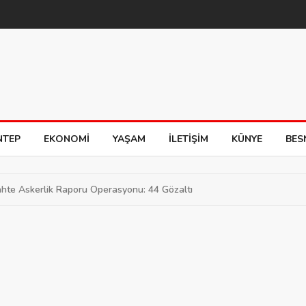
NTEP
EKONOMI
YAŞAM
İLETIŞIM
KÜNYE
BES
ahte Askerlik Raporu Operasyonu: 44 Gözaltı