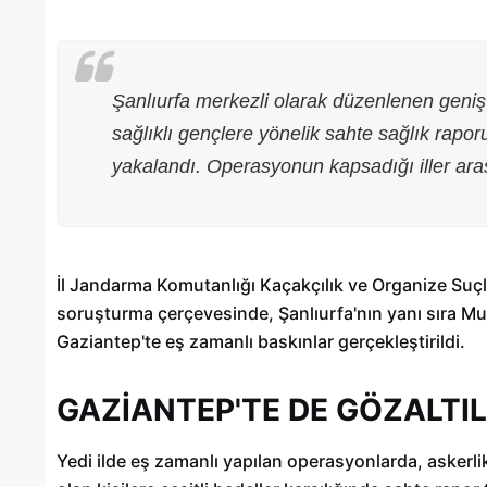
Şanlıurfa merkezli olarak düzenlenen geniş
sağlıklı gençlere yönelik sahte sağlık rapor
yakalandı. Operasyonun kapsadığı iller ara
İl Jandarma Komutanlığı Kaçakçılık ve Organize Suçl
soruşturma çerçevesinde, Şanlıurfa'nın yanı sıra M
Gaziantep'te eş zamanlı baskınlar gerçekleştirildi.
Gaziantep’te Toplu Ulaşım
Ücretlerine Yüzde 70 Zam Geliyo
GAZİANTEP'TE DE GÖZALTI
28/01/2025
Yedi ilde eş zamanlı yapılan operasyonlarda, asker