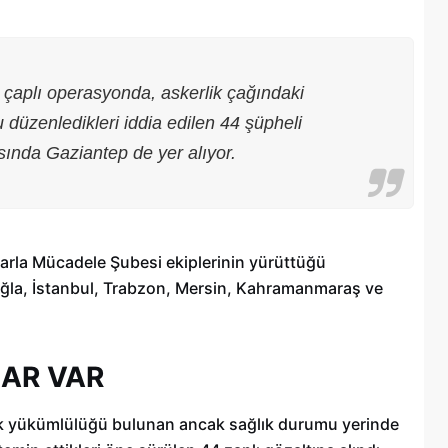
 çaplı operasyonda, askerlik çağındaki
u düzenledikleri iddia edilen 44 şüpheli
sında Gaziantep de yer alıyor.
arla Mücadele Şubesi ekiplerinin yürüttüğü
uğla, İstanbul, Trabzon, Mersin, Kahramanmaraş ve
Şehitkamil Belediyesi işçi alımı
r
yapacak, işte şartlar
LAR VAR
18/04/2025
lik yükümlülüğü bulunan ancak sağlık durumu yerinde