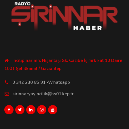
İncilipınar mh. Nişantaşı Sk. Cazibe İş mrk kat 10 Daire
1001 Şehitkamil / Gaziantep
0 342 230 85 91 -Whatsapp
sirinnaryayincilik@hs01.kep.tr