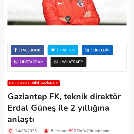
FACEBOOK
TWITTER
LINKEDIN
INSTAGRAM
WHATSAPP
HABER KATEGORISI: GAZIANTEP
Gaziantep FK, teknik direktör
Erdal Güneş ile 2 yıllığına
anlaştı
24/05/2023
Bu Haber
892
Defa Görüntülendi.