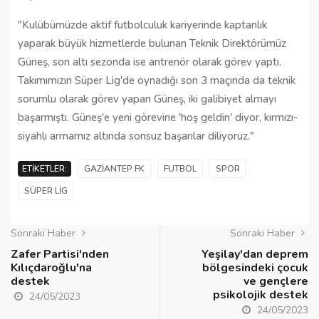
"Kulübümüzde aktif futbolculuk kariyerinde kaptanlık
yaparak büyük hizmetlerde bulunan Teknik Direktörümüz
Güneş, son altı sezonda ise antrenör olarak görev yaptı.
Takımımızın Süper Lig'de oynadığı son 3 maçında da teknik
sorumlu olarak görev yapan Güneş, iki galibiyet almayı
başarmıştı. Güneş'e yeni görevine 'hoş geldin' diyor, kırmızı-
siyahlı armamız altında sonsuz başarılar diliyoruz."
ETIKETLER:
GAZIANTEP FK
FUTBOL
SPOR
SÜPER LIG
Sonraki Haber
Sonraki Haber
Zafer Partisi'nden
Yeşilay'dan deprem
Kılıçdaroğlu'na
bölgesindeki çocuk
destek
ve gençlere
psikolojik destek
24/05/2023
24/05/2023