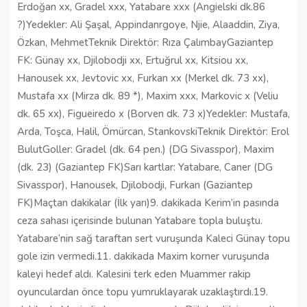
Erdoğan xx, Gradel xxx, Yatabare xxx (Angielski dk.86
?)Yedekler: Ali Şaşal, Appindanrgoye, Njie, Alaaddin, Ziya,
Özkan, MehmetTeknik Direktör: Rıza ÇalımbayGaziantep
FK: Günay xx, Djilobodji xx, Ertuğrul xx, Kitsiou xx,
Hanousek xx, Jevtovic xx, Furkan xx (Merkel dk. 73 xx),
Mustafa xx (Mirza dk. 89 *), Maxim xxx, Markovic x (Veliu
dk. 65 xx), Figueiredo x (Borven dk. 73 x)Yedekler: Mustafa,
Arda, Toşca, Halil, Ömürcan, StankovskiTeknik Direktör: Erol
BulutGoller: Gradel (dk. 64 pen.) (DG Sivasspor), Maxim
(dk. 23) (Gaziantep FK)Sarı kartlar: Yatabare, Caner (DG
Sivasspor), Hanousek, Djilobodji, Furkan (Gaziantep
FK)Maçtan dakikalar (İlk yarı)9. dakikada Kerim’in pasında
ceza sahası içerisinde bulunan Yatabare topla buluştu.
Yatabare’nin sağ taraftan sert vuruşunda Kaleci Günay topu
gole izin vermedi.11. dakikada Maxim korner vuruşunda
kaleyi hedef aldı. Kalesini terk eden Muammer rakip
oyunculardan önce topu yumruklayarak uzaklaştırdı.19.