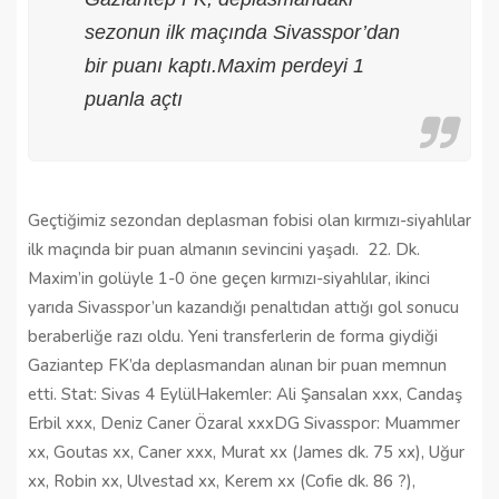
sezonun ilk maçında Sivasspor’dan
bir puanı kaptı.Maxim perdeyi 1
puanla açtı
Geçtiğimiz sezondan deplasman fobisi olan kırmızı-siyahlılar
ilk maçında bir puan almanın sevincini yaşadı. 22. Dk.
Maxim’in golüyle 1-0 öne geçen kırmızı-siyahlılar, ikinci
yarıda Sivasspor’un kazandığı penaltıdan attığı gol sonucu
beraberliğe razı oldu. Yeni transferlerin de forma giydiği
Gaziantep FK’da deplasmandan alınan bir puan memnun
etti. Stat: Sivas 4 EylülHakemler: Ali Şansalan xxx, Candaş
Erbil xxx, Deniz Caner Özaral xxxDG Sivasspor: Muammer
xx, Goutas xx, Caner xxx, Murat xx (James dk. 75 xx), Uğur
xx, Robin xx, Ulvestad xx, Kerem xx (Cofie dk. 86 ?),