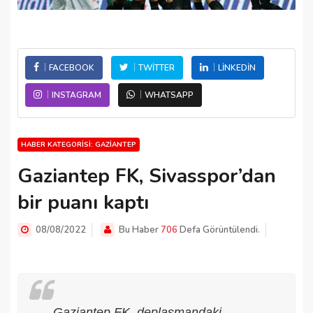
FACEBOOK
TWITTER
LINKEDIN
INSTAGRAM
WHATSAPP
HABER KATEGORISI: GAZIANTEP
Gaziantep FK, Sivasspor’dan
bir puanı kaptı
08/08/2022
Bu Haber
706
Defa Görüntülendi.
Gaziantep FK, deplasmandaki