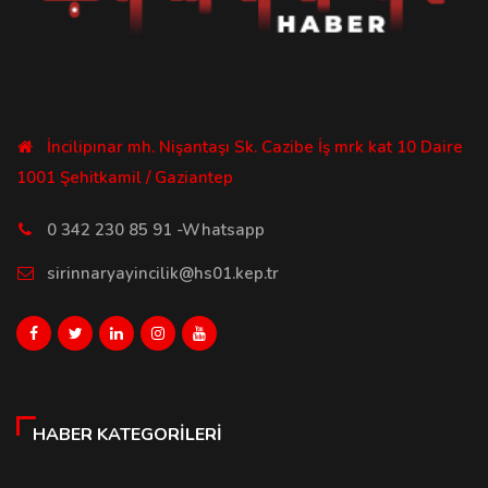
İncilipınar mh. Nişantaşı Sk. Cazibe İş mrk kat 10 Daire
1001 Şehitkamil / Gaziantep
0 342 230 85 91 -Whatsapp
sirinnaryayincilik@hs01.kep.tr
HABER KATEGORILERI