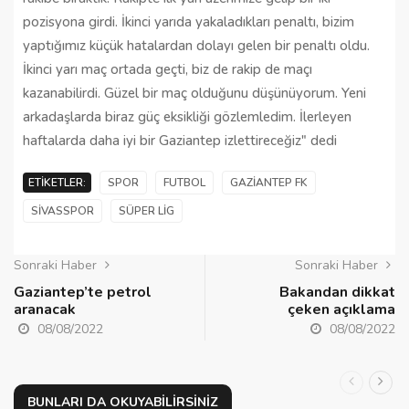
pozisyona girdi. İkinci yarıda yakaladıkları penaltı, bizim
yaptığımız küçük hatalardan dolayı gelen bir penaltı oldu.
İkinci yarı maç ortada geçti, biz de rakip de maçı
kazanabilirdi. Güzel bir maç olduğunu düşünüyorum. Yeni
arkadaşlarda biraz güç eksikliği gözlemledim. İlerleyen
haftalarda daha iyi bir Gaziantep izlettireceğiz" dedi
ETIKETLER:
SPOR
FUTBOL
GAZIANTEP FK
SIVASSPOR
SÜPER LIG
Sonraki Haber
Sonraki Haber
Gaziantep’te petrol
Bakandan dikkat
aranacak
çeken açıklama
08/08/2022
08/08/2022
BUNLARI DA OKUYABILIRSINIZ