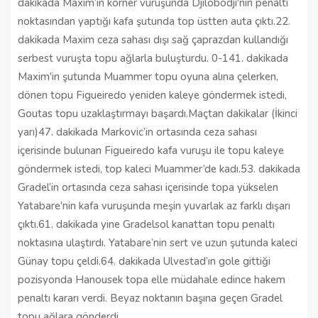
dakikada Maxim’in korner vuruşunda Djilobodji'nin penaltı
noktasından yaptığı kafa şutunda top üstten auta çıktı.22.
dakikada Maxim ceza sahası dışı sağ çaprazdan kullandığı
serbest vuruşta topu ağlarla buluşturdu. 0-141. dakikada
Maxim'in şutunda Muammer topu oyuna alına çelerken,
dönen topu Figueiredo yeniden kaleye göndermek istedi,
Goutas topu uzaklaştırmayı başardı.Maçtan dakikalar (İkinci
yarı)47. dakikada Markovic’in ortasında ceza sahası
içerisinde bulunan Figueiredo kafa vuruşu ile topu kaleye
göndermek istedi, top kaleci Muammer’de kadı.53. dakikada
Gradel’in ortasında ceza sahası içerisinde topa yükselen
Yatabare'nin kafa vuruşunda meşin yuvarlak az farklı dışarı
çıktı.61. dakikada yine Gradelsol kanattan topu penaltı
noktasına ulaştırdı. Yatabare’nin sert ve uzun şutunda kaleci
Günay topu çeldi.64. dakikada Ulvestad’ın gole gittiği
pozisyonda Hanousek topa elle müdahale edince hakem
penaltı kararı verdi. Beyaz noktanın başına geçen Gradel
topu ağlara gönderdi.