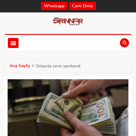
Whatsapp
Canlı Dinle
Ana Sayfa
Dolarda zirve yenilendi