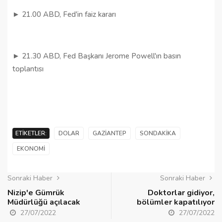
► 21.00 ABD, Fed'in faiz kararı
► 21.30 ABD, Fed Başkanı Jerome Powell'ın basın
toplantısı
ETIKETLER:
DOLAR
GAZIANTEP
SONDAKIKA
EKONOMI
Sonraki Haber
Sonraki Haber
Nizip'e Gümrük
Doktorlar gidiyor,
Müdürlüğü açılacak
bölümler kapatılıyor
27/07/2022
27/07/2022