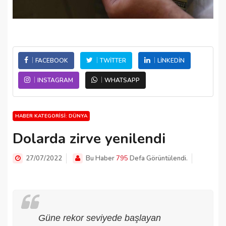
FACEBOOK
TWITTER
LINKEDIN
INSTAGRAM
WHATSAPP
HABER KATEGORISI: DÜNYA
Dolarda zirve yenilendi
27/07/2022
Bu Haber
795
Defa Görüntülendi.
Güne rekor seviyede başlayan