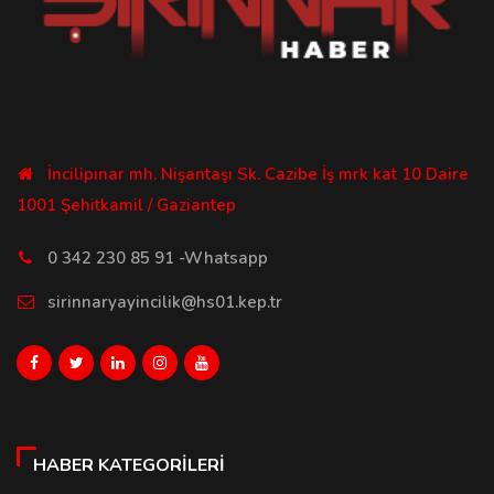
İncilipınar mh. Nişantaşı Sk. Cazibe İş mrk kat 10 Daire
1001 Şehitkamil / Gaziantep
0 342 230 85 91 -Whatsapp
sirinnaryayincilik@hs01.kep.tr
HABER KATEGORILERI