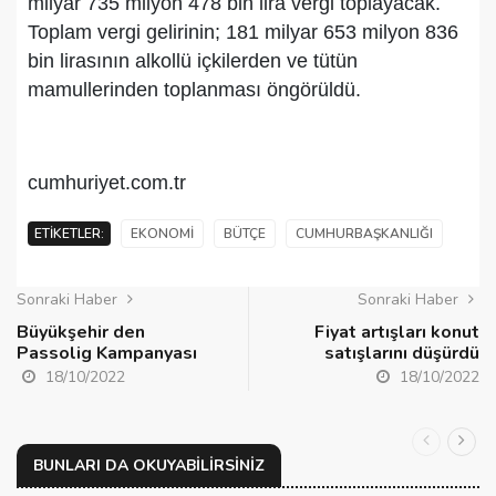
milyar 735 milyon 478 bin lira vergi toplayacak.
Toplam vergi gelirinin; 181 milyar 653 milyon 836
bin lirasının alkollü içkilerden ve tütün
mamullerinden toplanması öngörüldü.
cumhuriyet.com.tr
ETIKETLER:
EKONOMI
BÜTÇE
CUMHURBAŞKANLIĞI
Sonraki Haber
Sonraki Haber
Büyükşehir den
Fiyat artışları konut
Passolig Kampanyası
satışlarını düşürdü
18/10/2022
18/10/2022
BUNLARI DA OKUYABILIRSINIZ