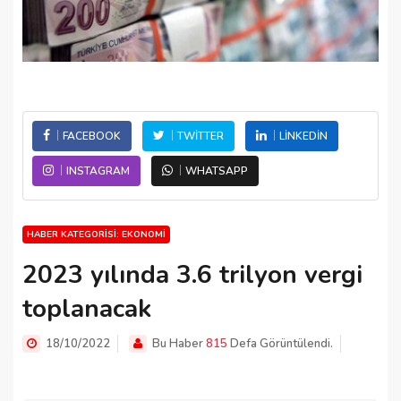
FACEBOOK
TWITTER
LINKEDIN
INSTAGRAM
WHATSAPP
HABER KATEGORISI: EKONOMI
2023 yılında 3.6 trilyon vergi
toplanacak
18/10/2022
Bu Haber
815
Defa Görüntülendi.