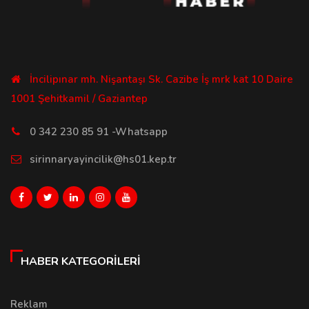
İncilipınar mh. Nişantaşı Sk. Cazibe İş mrk kat 10 Daire
1001 Şehitkamil / Gaziantep
0 342 230 85 91 -Whatsapp
sirinnaryayincilik@hs01.kep.tr
HABER KATEGORILERI
Reklam