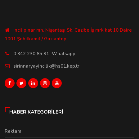
İncilipınar mh. Nişantaşı Sk. Cazibe İş mrk kat 10 Daire
1001 Şehitkamil / Gaziantep
0 342 230 85 91 -Whatsapp
sirinnaryayincilik@hs01.kep.tr
HABER KATEGORILERI
Reklam