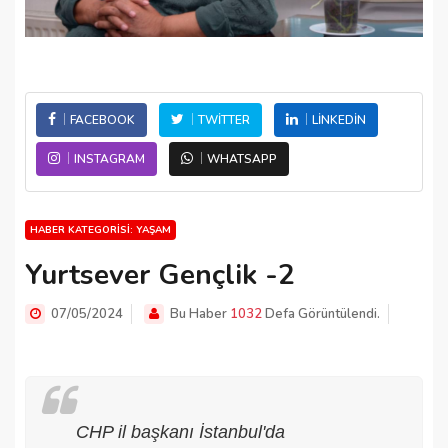
FACEBOOK
TWITTER
LINKEDIN
INSTAGRAM
WHATSAPP
HABER KATEGORISI: YAŞAM
Yurtsever Gençlik -2
07/05/2024
Bu Haber
1032
Defa Görüntülendi.
CHP il başkanı İstanbul'da