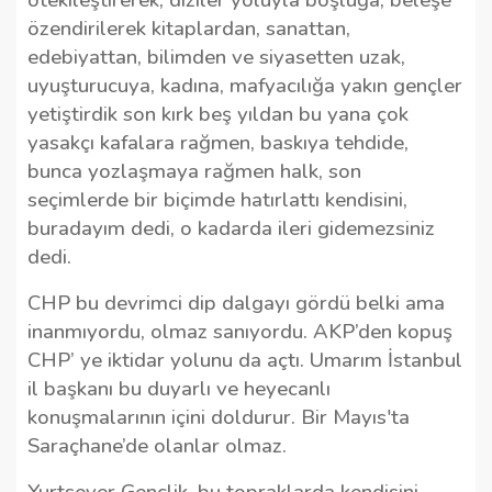
özendirilerek kitaplardan, sanattan,
edebiyattan, bilimden ve siyasetten uzak,
uyuşturucuya, kadına, mafyacılığa yakın gençler
yetiştirdik son kırk beş yıldan bu yana çok
yasakçı kafalara rağmen, baskıya tehdide,
bunca yozlaşmaya rağmen halk, son
seçimlerde bir biçimde hatırlattı kendisini,
buradayım dedi, o kadarda ileri gidemezsiniz
dedi.
CHP bu devrimci dip dalgayı gördü belki ama
inanmıyordu, olmaz sanıyordu. AKP’den kopuş
CHP’ ye iktidar yolunu da açtı. Umarım İstanbul
il başkanı bu duyarlı ve heyecanlı
konuşmalarının içini doldurur. Bir Mayıs'ta
Saraçhane’de olanlar olmaz.
Yurtsever Gençlik, bu topraklarda kendisini