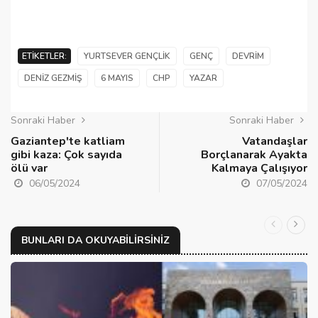
ETIKETLER:
YURTSEVER GENÇLIK
GENÇ
DEVRIM
DENIZ GEZMIŞ
6 MAYIS
CHP
YAZAR
Sonraki Haber
Sonraki Haber
Gaziantep'te katliam
Vatandaşlar
gibi kaza: Çok sayıda
Borçlanarak Ayakta
ölü var
Kalmaya Çalışıyor
06/05/2024
07/05/2024
BUNLARI DA OKUYABILIRSINIZ