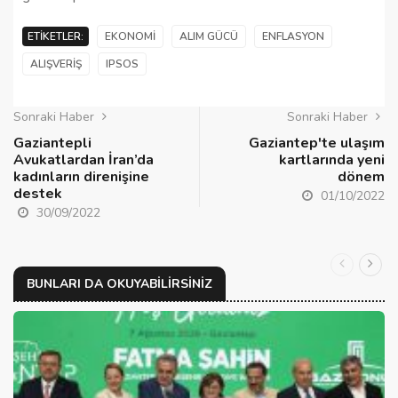
ETIKETLER:
EKONOMI
ALIM GÜCÜ
ENFLASYON
ALIŞVERIŞ
IPSOS
Sonraki Haber
Sonraki Haber
Gaziantepli
Gaziantep'te ulaşım
Avukatlardan İran’da
kartlarında yeni
kadınların direnişine
dönem
destek
01/10/2022
30/09/2022
BUNLARI DA OKUYABILIRSINIZ