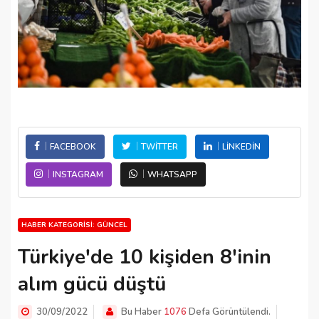
FACEBOOK
TWITTER
LINKEDIN
INSTAGRAM
WHATSAPP
HABER KATEGORISI: GÜNCEL
Türkiye'de 10 kişiden 8'inin
alım gücü düştü
30/09/2022
Bu Haber
1076
Defa Görüntülendi.