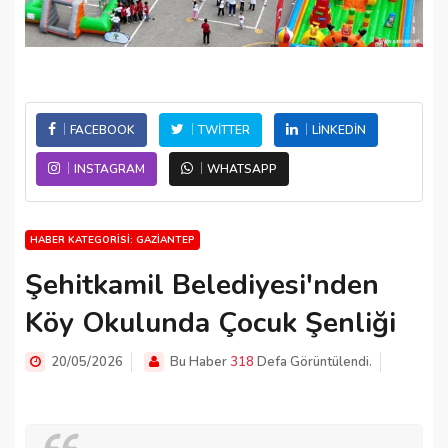
FACEBOOK
TWITTER
LINKEDIN
INSTAGRAM
WHATSAPP
HABER KATEGORISI: GAZIANTEP
Şehitkamil Belediyesi'nden
Köy Okulunda Çocuk Şenliği
20/05/2026
Bu Haber
318
Defa Görüntülendi.