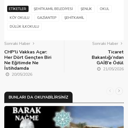
ETIKETLER:
ŞEHITKAMIL BELEDIYESI
ŞENLIK
OKUL
KÖY OKULU
GAZIANTEP
ŞEHITKAMIL
DÜLÜK İLKOKULU
Sonraki Haber
Sonraki Haber
CHP'li Vakkas Açar:
Ticaret
Her Dört Gençten Biri
Bakanlığı’ndan
Ne Eğitimde Ne
GAİB’e Ödül
İstihdamda
21/05/2026
20/05/2026
BUNLARI DA OKUYABILIRSINIZ