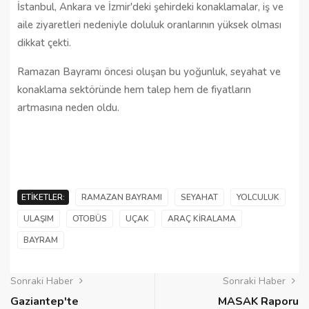
İstanbul, Ankara ve İzmir'deki şehirdeki konaklamalar, iş ve 
aile ziyaretleri nedeniyle doluluk oranlarının yüksek olması 
dikkat çekti.
Ramazan Bayramı öncesi oluşan bu yoğunluk, seyahat ve 
konaklama sektöründe hem talep hem de fiyatların 
artmasına neden oldu.
ETIKETLER:
RAMAZAN BAYRAMI
SEYAHAT
YOLCULUK
ULAŞIM
OTOBÜS
UÇAK
ARAÇ KIRALAMA
BAYRAM
Sonraki Haber
Sonraki Haber
Gaziantep'te
MASAK Raporu