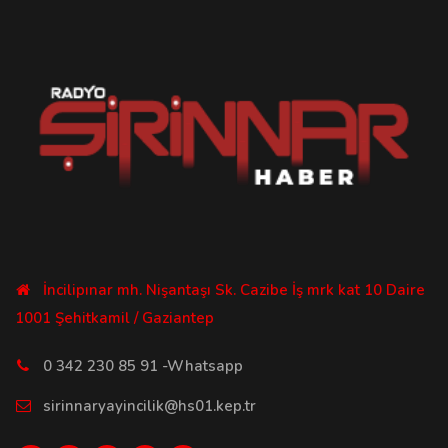
İncilipınar mh. Nişantaşı Sk. Cazibe İş mrk kat 10 Daire
1001 Şehitkamil / Gaziantep
0 342 230 85 91 -Whatsapp
sirinnaryayincilik@hs01.kep.tr