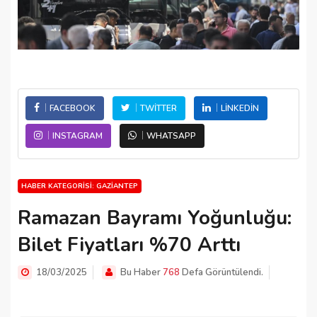
FACEBOOK
TWITTER
LINKEDIN
INSTAGRAM
WHATSAPP
HABER KATEGORISI: GAZIANTEP
Ramazan Bayramı Yoğunluğu:
Bilet Fiyatları %70 Arttı
18/03/2025
Bu Haber
768
Defa Görüntülendi.