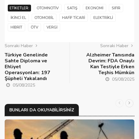
ETIKETLER:
OTOMNOTIV
SATIŞ
EKONOMI
SIFIR
İKINCI EL
OTOMOBIL
HAFIF TICARI
ELEKTRIKLI
HIBRIT
ÖTV
VERGI
Sonraki Haber
Sonraki Haber
Türkiye Genelinde
Alzheimer Tanısında
Sahte Diploma ve
Devrim: FDA Onaylı
Ehliyet
Kan Testiyle Erken
Operasyonları: 197
Teşhis Mümkün
Şüpheli Yakalandı
05/08/2025
05/08/2025
BUNLARI DA OKUYABILIRSINIZ