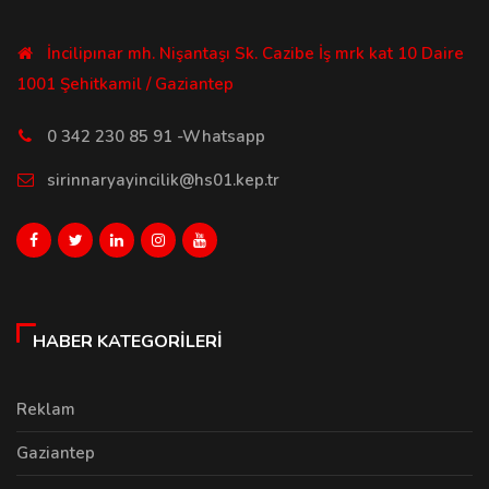
İncilipınar mh. Nişantaşı Sk. Cazibe İş mrk kat 10 Daire
1001 Şehitkamil / Gaziantep
0 342 230 85 91 -Whatsapp
sirinnaryayincilik@hs01.kep.tr
HABER KATEGORILERI
Reklam
Gaziantep