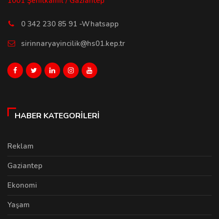
1001 Şehitkamil / Gaziantep
0 342 230 85 91 -Whatsapp
sirinnaryayincilik@hs01.kep.tr
HABER KATEGORILERI
Reklam
Gaziantep
Ekonomi
Yaşam