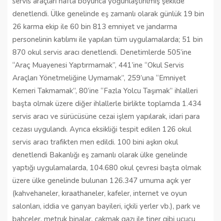
servis araçları hafta boyunca yoğunlaştırılmış şekilde
denetlendi. Ülke genelinde eş zamanlı olarak günlük 19 bin
26 karma ekip ile 60 bin 813 emniyet ve jandarma
personelinin katılımı ile yapılan tüm uygulamalarda; 51 bin
870 okul servis aracı denetlendi. Denetimlerde 505’ine
“Araç Muayenesi Yaptırmamak”, 441’ine “Okul Servis
Araçları Yönetmeliğine Uymamak”, 259’una “Emniyet
Kemeri Takmamak”, 80’ine “Fazla Yolcu Taşımak” ihlalleri
başta olmak üzere diğer ihlallerle birlikte toplamda 1.434
servis aracı ve sürücüsüne cezai işlem yapılarak, idari para
cezası uygulandı. Ayrıca eksikliği tespit edilen 126 okul
servis aracı trafikten men edildi. 100 bini aşkın okul
denetlendi Bakanlığı eş zamanlı olarak ülke genelinde
yaptığı uygulamalarda, 104.680 okul çevresi başta olmak
üzere ülke genelinde bulunan 126.347 umuma açık yer
(kahvehaneler, kıraathaneler, kafeler, internet ve oyun
salonları, iddia ve ganyan bayileri, içkili yerler vb.), park ve
bahçeler, metruk binalar, çakmak gazı ile tiner gibi uçucu