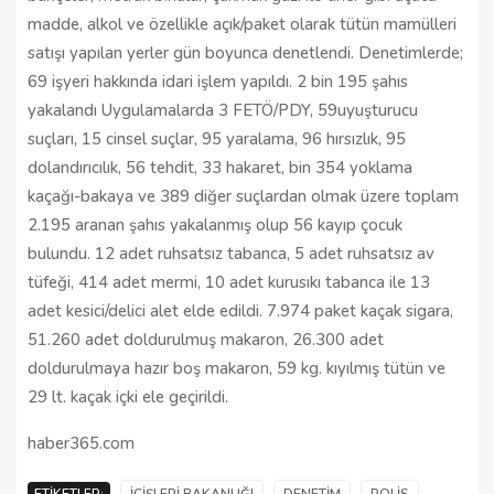
madde, alkol ve özellikle açık/paket olarak tütün mamülleri
satışı yapılan yerler gün boyunca denetlendi. Denetimlerde;
69 işyeri hakkında idari işlem yapıldı. 2 bin 195 şahıs
yakalandı Uygulamalarda 3 FETÖ/PDY, 59uyuşturucu
suçları, 15 cinsel suçlar, 95 yaralama, 96 hırsızlık, 95
dolandırıcılık, 56 tehdit, 33 hakaret, bin 354 yoklama
kaçağı-bakaya ve 389 diğer suçlardan olmak üzere toplam
2.195 aranan şahıs yakalanmış olup 56 kayıp çocuk
bulundu. 12 adet ruhsatsız tabanca, 5 adet ruhsatsız av
tüfeği, 414 adet mermi, 10 adet kurusıkı tabanca ile 13
adet kesici/delici alet elde edildi. 7.974 paket kaçak sigara,
51.260 adet doldurulmuş makaron, 26.300 adet
doldurulmaya hazır boş makaron, 59 kg. kıyılmış tütün ve
29 lt. kaçak içki ele geçirildi.
haber365.com