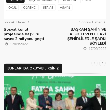
ETIKETLER:
İÇIŞLERI BAKANLIĞI
DENETIM
POLIS
OKUL
ÖĞRENCI
SERVIS
ASAYIŞ
Sonraki Haber
Sonraki Haber
Sosyal konut
BAŞKAN ŞAHİN VE
projesinde başvuru
HALUK LEVENT GAZİ
sayısı 2 milyonu geçti
ŞEHİRLİLERLE ŞARKI
SÖYLEDİ
17/09/2022
17/09/2022
BUNLARI DA OKUYABILIRSINIZ