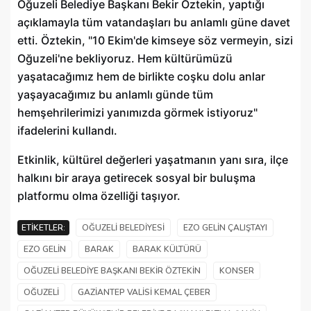
Oğuzeli Belediye Başkanı Bekir Öztekin, yaptığı
açıklamayla tüm vatandaşları bu anlamlı güne davet
etti. Öztekin, "10 Ekim'de kimseye söz vermeyin, sizi
Oğuzeli'ne bekliyoruz. Hem kültürümüzü
yaşatacağımız hem de birlikte coşku dolu anlar
yaşayacağımız bu anlamlı günde tüm
hemşehrilerimizi yanımızda görmek istiyoruz"
ifadelerini kullandı.
Etkinlik, kültürel değerleri yaşatmanın yanı sıra, ilçe
halkını bir araya getirecek sosyal bir buluşma
platformu olma özelliği taşıyor.
ETIKETLER:
OĞUZELI BELEDIYESI
EZO GELIN ÇALIŞTAYI
EZO GELIN
BARAK
BARAK KÜLTÜRÜ
OĞUZELI BELEDIYE BAŞKANI BEKIR ÖZTEKIN
KONSER
OĞUZELI
GAZIANTEP VALISI KEMAL ÇEBER