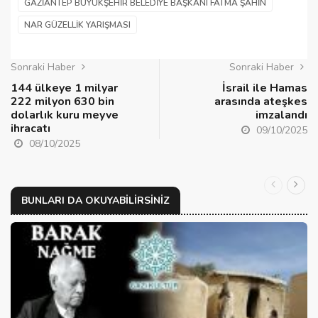
GAZIANTEP BÜYÜKŞEHIR BELEDIYE BAŞKANI FATMA ŞAHIN
NAR GÜZELLIK YARIŞMASI
Sonraki Haber
Sonraki Haber
144 ülkeye 1 milyar
İsrail ile Hamas
222 milyon 630 bin
arasında ateşkes
dolarlık kuru meyve
imzalandı
ihracatı
09/10/2025
08/10/2025
BUNLARI DA OKUYABILIRSINIZ