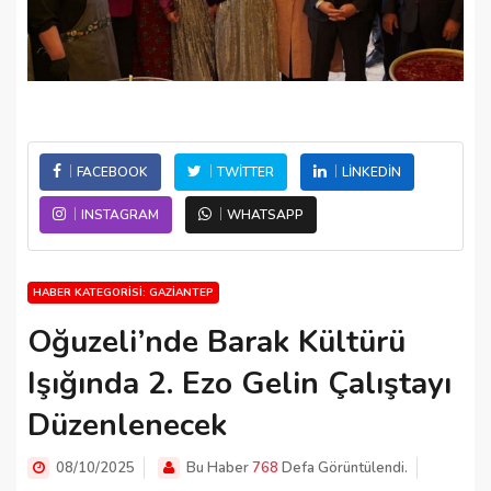
FACEBOOK
TWITTER
LINKEDIN
INSTAGRAM
WHATSAPP
HABER KATEGORISI: GAZIANTEP
Oğuzeli’nde Barak Kültürü
Işığında 2. Ezo Gelin Çalıştayı
Düzenlenecek
08/10/2025
Bu Haber
768
Defa Görüntülendi.