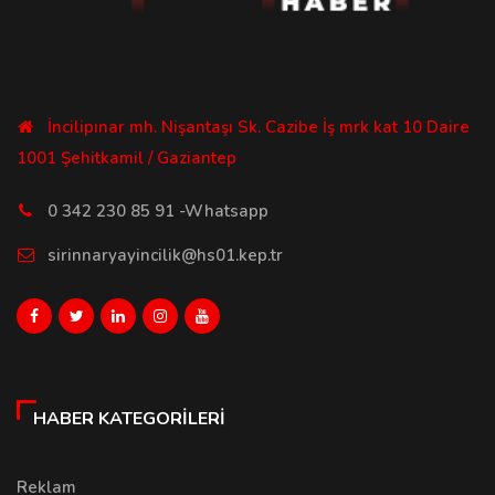
İncilipınar mh. Nişantaşı Sk. Cazibe İş mrk kat 10 Daire
1001 Şehitkamil / Gaziantep
0 342 230 85 91 -Whatsapp
sirinnaryayincilik@hs01.kep.tr
HABER KATEGORILERI
Reklam