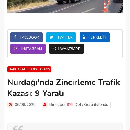
FACEBOOK
TWITTER
LINKEDIN
INSTAGRAM
WHATSAPP
HABER KATEGORISI: ASAYIŞ
Nurdağı'nda Zincirleme Trafik
Kazası: 9 Yaralı
06/08/2025
Bu Haber
825
Defa Görüntülendi.