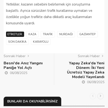
Yetkililer, kazanın sebebini belirlemek için soruşturma
başlattı. Ayrıca sürücüleri trafik kurallarına uymaları ve
özellikle yoğun trafikte daha dikkatli araç kullanmaları
konusunda uyardı.
ETIKETLER:
KAZA
TRAFIK
NURDAĞI
GAZIANTEP
SON DAKIKA
KARAYOLU
Sonraki Haber
Sonraki Haber
Besni'de Anız Yangını
Yapay Zeka'da Yeni
Paniğe Yol Açtı
Dönem: İki Yeni
Ücretsiz Yapay Zeka
06/08/2025
Modeli Yayınlandı
06/08/2025
BUNLARI DA OKUYABILIRSINIZ