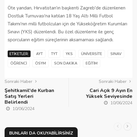
Öte yandan, Hırvatistan'ın başkenti Zagreb'de düzenlenen
Dostluk Turnuvası'na katılan 18 Yaş Altı Milli Futbol
Takımı'nın milli futbolcuları için de Yükseköğretim Kurumları
Sınavı (YKS) düzenlendi. Bu özel düzenleme ile genç
sporcuların eğitim süreçlerinin aksamaması sağlandı.
ETIKETLER:
AYT
TYT
YKS
ÜNIVERSITE
SINAV
ÖĞRENCI
ÖSYM
SON DAKIKA
EĞITIM
Sonraki Haber
Sonraki Haber
Şehitkamil'de Kurban
Cari Açık 9 Ayın En
Satış Yerleri
Yüksek Seviyesinde
Belirlendi
10/06/2024
10/06/2024
BUNLARI DA OKUYABILIRSINIZ