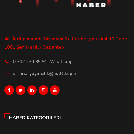
İncilipınar mh. Nişantaşı Sk. Cazibe İş mrk kat 10 Daire
1001 Şehitkamil / Gaziantep
0 342 230 85 91 -Whatsapp
sirinnaryayincilik@hs01.kep.tr
HABER KATEGORILERI