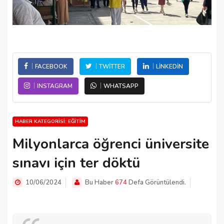
FACEBOOK
TWITTER
LINKEDIN
INSTAGRAM
WHATSAPP
HABER KATEGORISI: EĞITIM
Milyonlarca öğrenci üniversite
sınavı için ter döktü
10/06/2024
Bu Haber
674
Defa Görüntülendi.