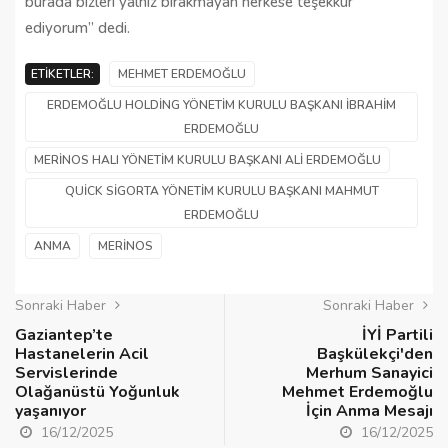
burada bizleri yalnız bırakmayan herkese teşekkür
ediyorum” dedi.
ETIKETLER:
MEHMET ERDEMOĞLU
ERDEMOĞLU HOLDING YÖNETIM KURULU BAŞKANI İBRAHIM
ERDEMOĞLU
MERINOS HALI YÖNETIM KURULU BAŞKANI ALI ERDEMOĞLU
QUICK SIGORTA YÖNETIM KURULU BAŞKANI MAHMUT
ERDEMOĞLU
ANMA
MERINOS
Sonraki Haber
Sonraki Haber
Gaziantep’te
İYİ Partili
Hastanelerin Acil
Başkülekçi'den
Servislerinde
Merhum Sanayici
Olağanüstü Yoğunluk
Mehmet Erdemoğlu
yaşanıyor
İçin Anma Mesajı
16/12/2025
16/12/2025