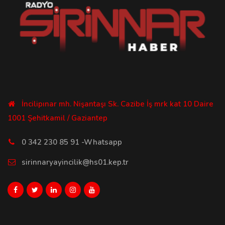
İncilipınar mh. Nişantaşı Sk. Cazibe İş mrk kat 10 Daire
1001 Şehitkamil / Gaziantep
0 342 230 85 91 -Whatsapp
sirinnaryayincilik@hs01.kep.tr