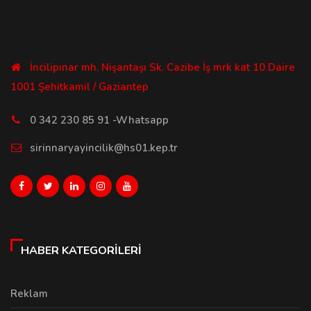
İncilipınar mh. Nişantaşı Sk. Cazibe İş mrk kat 10 Daire
1001 Şehitkamil / Gaziantep
0 342 230 85 91 -Whatsapp
sirinnaryayincilik@hs01.kep.tr
HABER KATEGORILERI
Reklam