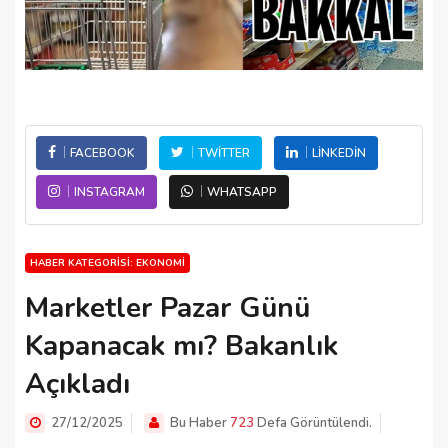
FACEBOOK
TWITTER
LINKEDIN
INSTAGRAM
WHATSAPP
HABER KATEGORISI: EKONOMI
Marketler Pazar Günü
Kapanacak mı? Bakanlık
Açıkladı
27/12/2025
Bu Haber
723
Defa Görüntülendi.