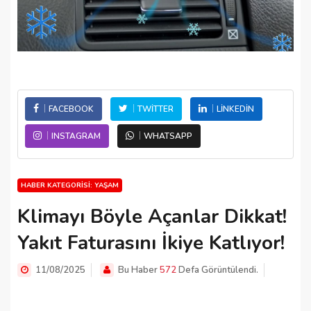
FACEBOOK
TWITTER
LINKEDIN
INSTAGRAM
WHATSAPP
HABER KATEGORISI: YAŞAM
Klimayı Böyle Açanlar Dikkat!
Yakıt Faturasını İkiye Katlıyor!
11/08/2025
Bu Haber
572
Defa Görüntülendi.