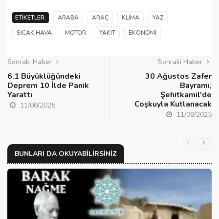
ETIKETLER:
ARABA
ARAÇ
KLIMA
YAZ
SICAK HAVA
MOTOR
YAKIT
EKONOMI
Sonraki Haber
Sonraki Haber
6.1 Büyüklüğündeki
30 Ağustos Zafer
Deprem 10 İlde Panik
Bayramı,
Yarattı
Şehitkamil'de
Coşkuyla Kutlanacak
11/08/2025
11/08/2025
BUNLARI DA OKUYABILIRSINIZ