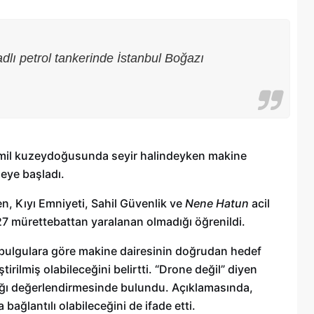
adlı petrol tankerinde İstanbul Boğazı
5 mil kuzeydoğusunda seyir halindeyken makine
eye başladı.
en, Kıyı Emniyeti, Sahil Güvenlik ve
Nene Hatun
acil
7 mürettebattan yaralanan olmadığı öğrenildi.
Şehitkamil Belediyesi işçi alımı
k bulgulara göre makine dairesinin doğrudan hedef
r
yapacak, işte şartlar
tirilmiş olabileceğini belirtti. “Drone değil” diyen
18/04/2025
dığı değerlendirmesinde bulundu. Açıklamasında,
bağlantılı olabileceğini de ifade etti.