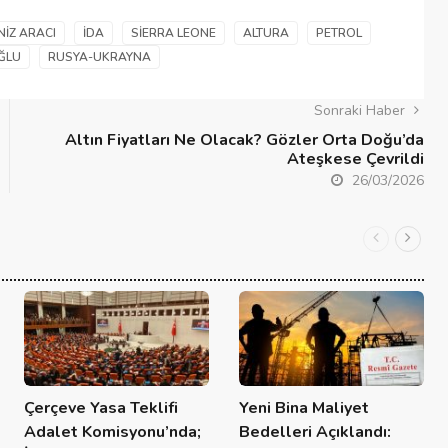
NIZ ARACI
İDA
SIERRA LEONE
ALTURA
PETROL
ĞLU
RUSYA-UKRAYNA
Sonraki Haber
Altın Fiyatları Ne Olacak? Gözler Orta Doğu’da
Ateşkese Çevrildi
26/03/2026
Çerçeve Yasa Teklifi
Yeni Bina Maliyet
Adalet Komisyonu’nda;
Bedelleri Açıklandı: