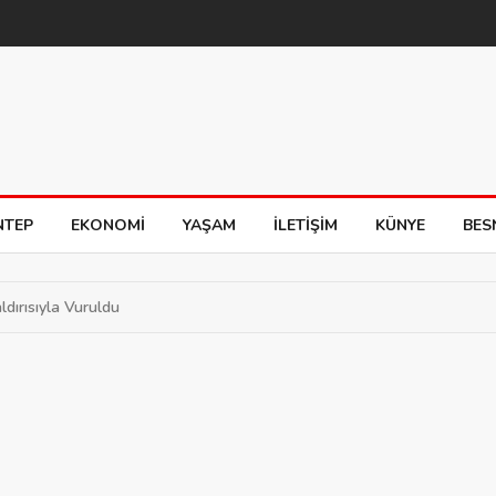
NTEP
EKONOMI
YAŞAM
İLETIŞIM
KÜNYE
BES
dırısıyla Vuruldu