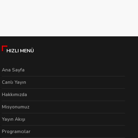
Yeni Hizmet Binasına
Bankalarından
B
Taşındı
Sanayicilere Destek
R
Sözü
06/08/2026
06/08/2026
HIZLI MENÜ
Ana Sayfa
Canlı Yayın
Hakkımızda
Misyonumuz
Yayın Akışı
Programcılar