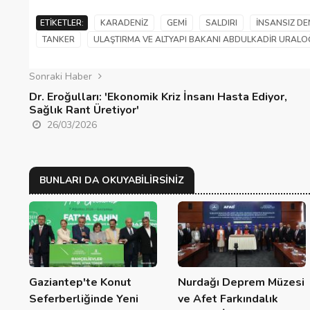
ETIKETLER:
KARADENIZ
GEMI
SALDIRI
İNSANSIZ DE
TANKER
ULAŞTIRMA VE ALTYAPI BAKANI ABDULKADIR URALO
Sonraki Haber
Dr. Eroğulları: 'Ekonomik Kriz İnsanı Hasta Ediyor,
Sağlık Rant Üretiyor'
26/03/2026
BUNLARI DA OKUYABILIRSINIZ
Gaziantep'te Konut
Nurdağı Deprem Müzesi
Seferberliğinde Yeni
ve Afet Farkındalık