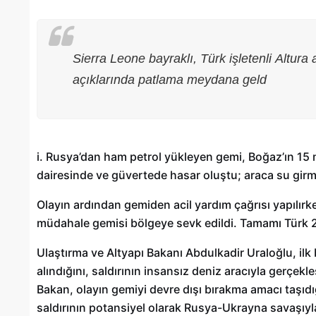
Sierra Leone bayraklı, Türk işletenli Altura 
açıklarında patlama meydana geld
i. Rusya’dan ham petrol yükleyen gemi, Boğaz’ın 1
dairesinde ve güvertede hasar oluştu; araca su girm
Olayın ardından gemiden acil yardım çağrısı yapılırk
müdahale gemisi bölgeye sevk edildi. Tamamı Türk 2
Gaziantep’te Toplu Ulaşım
Ulaştırma ve Altyapı Bakanı Abdulkadir Uraloğlu, il
Ücretlerine Yüzde 70 Zam Geliyo
alındığını, saldırının insansız deniz aracıyla gerçekleş
28/01/2025
Bakan, olayın gemiyi devre dışı bırakma amacı taşı
saldırının potansiyel olarak Rusya-Ukrayna savaşıyla 