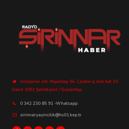
İncilipınar mh. Nişantaşı Sk. Cazibe İş mrk kat 10
Daire 1001 Şehitkamil / Gaziantep
0 342 230 85 91 -Whatsapp
sirinnaryayincilik@hs01.kep.tr