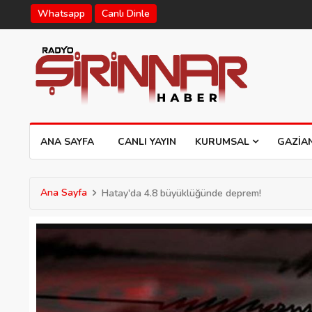
Whatsapp
Canlı Dinle
ANA SAYFA
CANLI YAYIN
KURUMSAL
GAZIA
Ana Sayfa
Hatay'da 4.8 büyüklüğünde deprem!