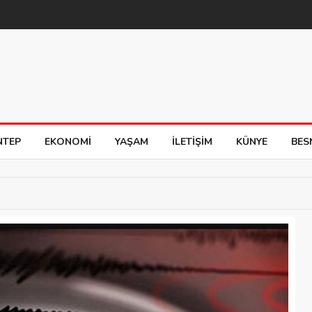
NTEP
EKONOMI
YAŞAM
İLETIŞIM
KÜNYE
BES