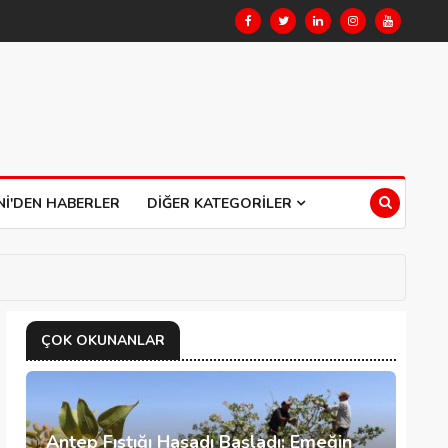
NI'DEN HABERLER
DIĞER KATEGORILER
ÇOK OKUNANLAR
Antep Fıstığı Hasadı Başladı: Emeğin