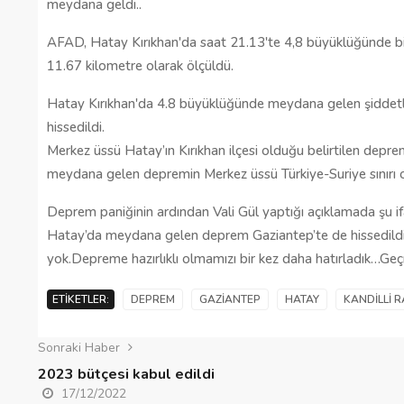
meydana geldi..
Gaziantep’te Toplu Ulaşım
AFAD, Hatay Kırıkhan'da saat 21.13'te 4,8 büyüklüğünde b
Ücretlerine Yüzde 70 Zam Geliyo
11.67 kilometre olarak ölçüldü.
28/01/2025
Hatay Kırıkhan'da 4.8 büyüklüğünde meydana gelen şiddetli 
hissedildi.
Merkez üssü Hatay’ın Kırıkhan ilçesi olduğu belirtilen deprem
meydana gelen depremin Merkez üssü Türkiye-Suriye sınırı o
Deprem paniğinin ardından Vali Gül yaptığı açıklamada şu ifa
Hatay’da meydana gelen deprem Gaziantep’te de hissedildi.Ço
yok.Depreme hazırlıklı olmamızı bir kez daha hatırladık…Geç
ETIKETLER:
DEPREM
GAZIANTEP
HATAY
KANDILLI 
Sonraki Haber
2023 bütçesi kabul edildi
17/12/2022