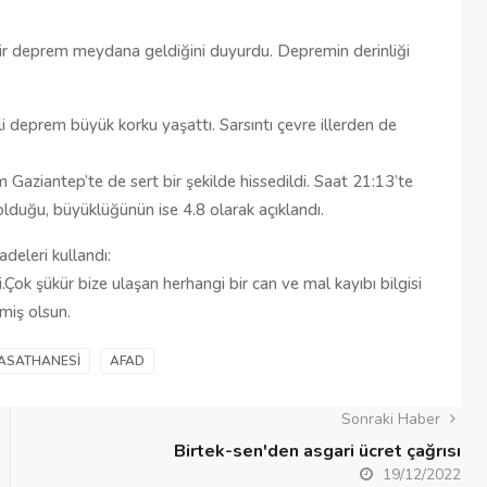
Şehitkamil Belediyesi işçi alımı
ir deprem meydana geldiğini duyurdu. Depremin derinliği
r
yapacak, işte şartlar
18/04/2025
deprem büyük korku yaşattı. Sarsıntı çevre illerden de
 Gaziantep’te de sert bir şekilde hissedildi. Saat 21:13’te
lduğu, büyüklüğünün ise 4.8 olarak açıklandı.
deleri kullandı:
k şükür bize ulaşan herhangi bir can ve mal kayıbı bilgisi
miş olsun.
RASATHANESI
AFAD
Sonraki Haber
Birtek-sen'den asgari ücret çağrısı
19/12/2022