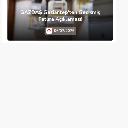
GAZDAŞ Gaziantep'ten Gecikmiş
Fatura Açıklaması!
06/02/2025