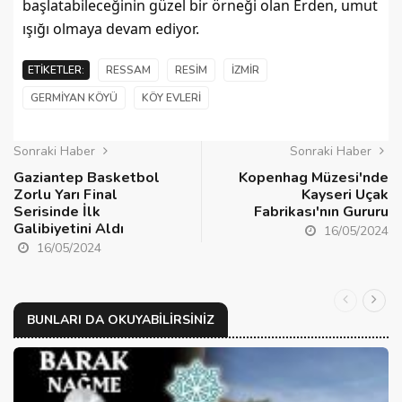
başlatabileceğinin güzel bir örneği olan Erden, umut 
ışığı olmaya devam ediyor.
ETIKETLER:
RESSAM
RESIM
İZMIR
GERMIYAN KÖYÜ
KÖY EVLERI
Sonraki Haber
Sonraki Haber
Gaziantep Basketbol
Kopenhag Müzesi'nde
Zorlu Yarı Final
Kayseri Uçak
Serisinde İlk
Fabrikası'nın Gururu
Galibiyetini Aldı
16/05/2024
16/05/2024
BUNLARI DA OKUYABILIRSINIZ