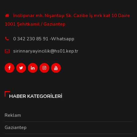
İncilipınar mh. Nişantaşı Sk. Cazibe İş mrk kat 10 Daire
1001 Şehitkamil / Gaziantep
0 342 230 85 91 -Whatsapp
sirinnaryayincilik@hs01.kep.tr
HABER KATEGORILERI
Reklam
Gaziantep