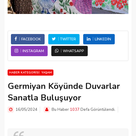
FACEBOOK
TWITTER
LINKEDIN
INSTAGRAM
WHATSAPP
HABER KATEGORISI: YAŞAM
Germiyan Köyünde Duvarlar
Sanatla Buluşuyor
16/05/2024
Bu Haber
1037
Defa Görüntülendi.