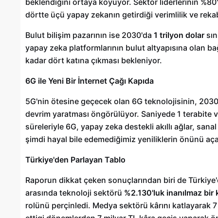
beklendiğini ortaya koyuyor. Sektör liderlerinin %80'
dörtte üçü yapay zekanın getirdiği verimlilik ve re
Bulut bilişim pazarının ise 2030'da
1 trilyon dolar
sın
yapay zeka platformlarının bulut altyapısına olan bağ
kadar dört katına çıkması bekleniyor.
6G ile Yeni Bir İnternet Çağı Kapıda
5G'nin ötesine geçecek olan 6G teknolojisinin, 2030'l
devrim yaratması öngörülüyor. Saniyede 1 terabite v
süreleriyle 6G, yapay zeka destekli akıllı ağlar, sanal
şimdi hayal bile edemediğimiz yeniliklerin önünü aç
Türkiye'den Parlayan Tablo
Raporun dikkat çeken sonuçlarından biri de Türkiye
arasında teknoloji sektörü
%2.130'luk inanılmaz bir k
rolünü perçinledi. Medya sektörü kârını katlayarak 7