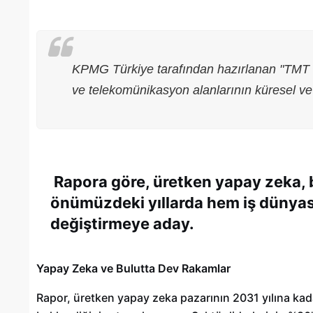
KPMG Türkiye tarafından hazırlanan "TMT
ve telekomünikasyon alanlarının küresel ve y
Rapora göre, üretken yapay zeka, bu
önümüzdeki yıllarda hem iş dünyas
değiştirmeye aday.
Gaziantep’te Toplu Ulaşım
Ücretlerine Yüzde 70 Zam Geliyo
Yapay Zeka ve Bulutta Dev Rakamlar
28/01/2025
Rapor, üretken yapay zeka pazarının 2031 yılına ka