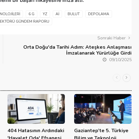
emli bir başarı hikayesine imza attı.
NOLOJILERI
6 G
YZ
Aİ
BULUT
DEPOLAMA
SEKTÖRÜ GÜNDEM RAPORU
Sonraki Haber
Orta Doğu'da Tarihi Adım: Ateşkes Anlaşması
İmzalanarak Yürürlüğe Girdi
09/10/2025
404 Hatasının Ardındaki
Gaziantep’te 5. Türkiye
'Hayalet Oda' Efsanesi
Bilim ve Teknoloji