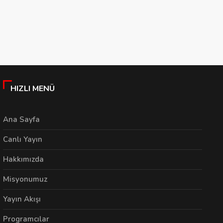
TÜBİTEM’de Bir Araya
Dönem: IMEI Kayıt
G
Geliyor
Kuralları Değişti
T
09/07/2026
02/07/2026
HIZLI MENÜ
Ana Sayfa
Canlı Yayın
Hakkımızda
Misyonumuz
Yayın Akışı
Programcılar