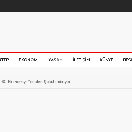
NTEP
EKONOMI
YAŞAM
İLETIŞIM
KÜNYE
BES
 6G Ekonomiyi Yeniden Şekillendiriyor