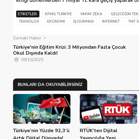
ettigi dönemlerden 7 milyar TL kâra geçiş yaparak ön
ETIKETLER:
KPMG TÜRKIYE
YAPAY ZEKA
GELECEĞIN TEK
TEKNOLOJI
EKONOMI
IŞ DÜNYASI
INTERNET
TMT 
Sonraki Haber
Türkiye'nin Eğitim Krizi: 3 Milyondan Fazla Çocuk
Okul Dışında Kaldı!
09/10/2025
BUNLARI DA OKUYABILIRSINIZ
Türkiye’nin Yüzde 92,3’ü
RTÜK’ten Dijital
Artık Dijital Dünyada!
Yayıncılığa Yeni