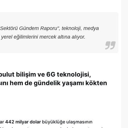
 Sektörü Gündem Raporu", teknoloji, medya
erel eğilimlerini mercek altına alıyor.
lut bilişim ve 6G teknolojisi,
ını hem de gündelik yaşamı kökten
Şehitkamil Belediyesi işçi alımı
r
yapacak, işte şartlar
18/04/2025
dar
442 milyar dolar
büyüklüğe ulaşmasının