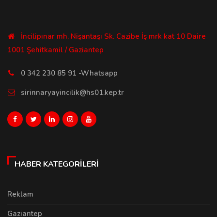
İncilipınar mh. Nişantaşı Sk. Cazibe İş mrk kat 10 Daire
1001 Şehitkamil / Gaziantep
0 342 230 85 91 -Whatsapp
sirinnaryayincilik@hs01.kep.tr
HABER KATEGORILERI
Reklam
Gaziantep