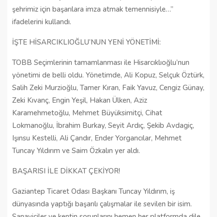
şehrimiz için başarılara imza atmak temennisiyle…’’
ifadelerini kullandı.
İŞTE HİSARCIKLIOĞLU’NUN YENİ YÖNETİMİ:
TOBB Seçimlerinin tamamlanması ile Hisarcıklıoğlu’nun
yönetimi de belli oldu. Yönetimde, Ali Kopuz, Selçuk Öztürk,
Salih Zeki Murzioğlu, Tamer Kıran, Faik Yavuz, Cengiz Günay,
Zeki Kıvanç, Engin Yeşil, Hakan Ülken, Aziz
Karamehmetoğlu, Mehmet Büyüksimitçi, Cihat
Lokmanoğlu, İbrahim Burkay, Seyit Ardıç, Şekib Avdagiç,
Işınsu Kestelli, Ali Çandır, Ender Yorgancılar, Mehmet
Tuncay Yıldırım ve Saim Özkalın yer aldı.
BAŞARISI İLE DİKKAT ÇEKİYOR!
Gaziantep Ticaret Odası Başkanı Tuncay Yıldırım, iş
dünyasında yaptığı başarılı çalışmalar ile sevilen bir isim.
Sanayiciler ve kentin sorunlarını hemen her platformda dile