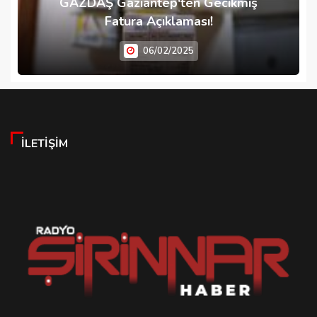
GAZDAŞ Gaziantep'ten Gecikmiş
Fatura Açıklaması!
06/02/2025
İLETIŞIM