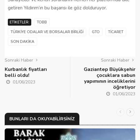
getiren Yıldırım’ın bu başarısı ile göz dolduruyor.
ETIKETLER:
TOBB
TÜRKIYE ODALAR VE BORSALAR BIRLIĞI
GTO
TICARET
SON DAKIKA
Sonraki Haber
Sonraki Haber
Kurbanlık fiyatları
Gaziantep Büyükşehir
belli oldu!
çocuklara sabun
yapımının inceliklerini
01/06/2023
öğretiyor
01/06/2023
BUNLARI DA OKUYABILIRSINIZ