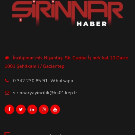
İncilipınar mh. Nişantaşı Sk. Cazibe İş mrk kat 10 Daire
1001 Şehitkamil / Gaziantep
0 342 230 85 91 -Whatsapp
sirinnaryayincilik@hs01.kep.tr