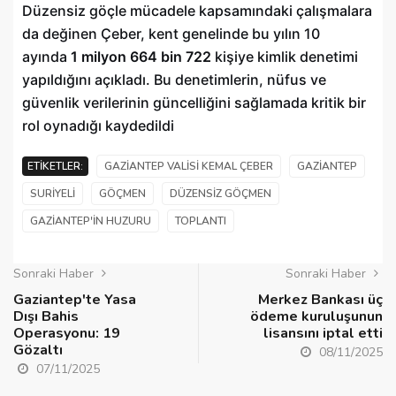
Düzensiz göçle mücadele kapsamındaki çalışmalara
da değinen Çeber, kent genelinde bu yılın 10
ayında
1 milyon 664 bin 722
kişiye kimlik denetimi
yapıldığını açıkladı. Bu denetimlerin, nüfus ve
güvenlik verilerinin güncelliğini sağlamada kritik bir
rol oynadığı kaydedildi
ETIKETLER:
GAZIANTEP VALISI KEMAL ÇEBER
GAZIANTEP
SURIYELI
GÖÇMEN
DÜZENSIZ GÖÇMEN
GAZIANTEP'IN HUZURU
TOPLANTI
Sonraki Haber
Sonraki Haber
Gaziantep'te Yasa
Merkez Bankası üç
Dışı Bahis
ödeme kuruluşunun
Operasyonu: 19
lisansını iptal etti
Gözaltı
08/11/2025
07/11/2025