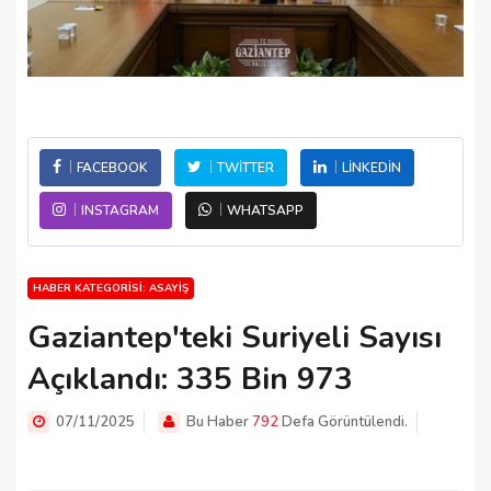
FACEBOOK
TWITTER
LINKEDIN
INSTAGRAM
WHATSAPP
HABER KATEGORISI: ASAYIŞ
Gaziantep'teki Suriyeli Sayısı
Açıklandı: 335 Bin 973
07/11/2025
Bu Haber
792
Defa Görüntülendi.