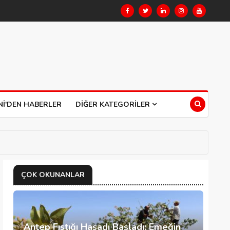
NI'DEN HABERLER
DIĞER KATEGORILER
ÇOK OKUNANLAR
Antep Fıstığı Hasadı Başladı: Emeğin