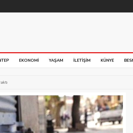
NTEP
EKONOMI
YAŞAM
İLETIŞIM
KÜNYE
BES
aktı