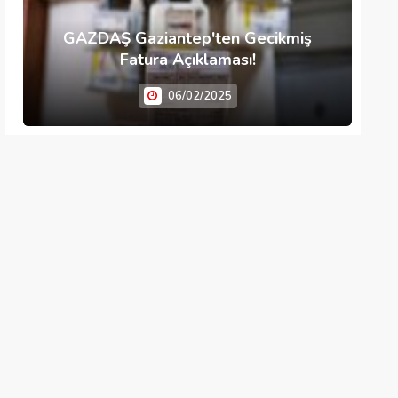
GAZDAŞ Gaziantep'ten Gecikmiş
Fatura Açıklaması!
06/02/2025