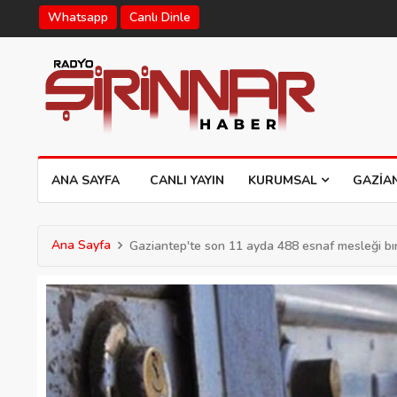
Whatsapp
Canlı Dinle
ANA SAYFA
CANLI YAYIN
KURUMSAL
GAZIA
Ana Sayfa
Gaziantep'te son 11 ayda 488 esnaf mesleği bır