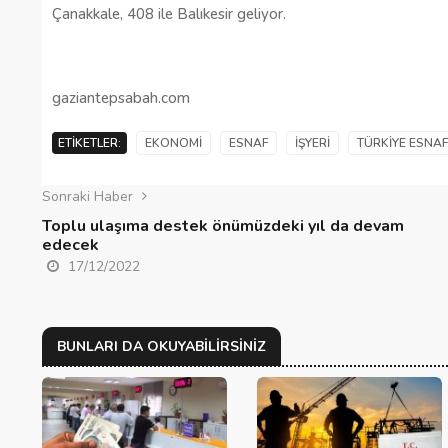
Çanakkale, 408 ile Balıkesir geliyor.
gaziantepsabah.com
ETIKETLER:
EKONOMI
ESNAF
İŞYERI
TÜRKIYE ESNA
Sonraki Haber
Toplu ulaşıma destek önümüzdeki yıl da devam
edecek
17/12/2022
BUNLARI DA OKUYABILIRSINIZ