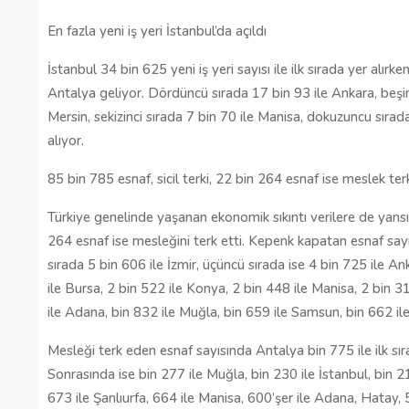
En fazla yeni iş yeri İstanbul’da açıldı
Gaziantep’te Toplu Ulaşım
Ücretlerine Yüzde 70 Zam Geliyo
İstanbul 34 bin 625 yeni iş yeri sayısı ile ilk sırada yer alırke
Antalya geliyor. Dördüncü sırada 17 bin 93 ile Ankara, beşin
28/01/2025
Mersin, sekizinci sırada 7 bin 70 ile Manisa, dokuzuncu sırada
alıyor.
85 bin 785 esnaf, sicil terki, 22 bin 264 esnaf ise meslek terk
Türkiye genelinde yaşanan ekonomik sıkıntı verilere de yansıd
264 esnaf ise mesleğini terk etti. Kepenk kapatan esnaf sayısı
sırada 5 bin 606 ile İzmir, üçüncü sırada ise 4 bin 725 ile An
ile Bursa, 2 bin 522 ile Konya, 2 bin 448 ile Manisa, 2 bin 317
ile Adana, bin 832 ile Muğla, bin 659 ile Samsun, bin 662 ile
Mesleği terk eden esnaf sayısında Antalya bin 775 ile ilk sıra
Sonrasında ise bin 277 ile Muğla, bin 230 ile İstanbul, bin 2
673 ile Şanlıurfa, 664 ile Manisa, 600’şer ile Adana, Hatay,