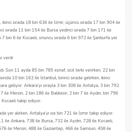
Şehitkamil Belediyesi işçi alımı
r
yapacak, işte şartlar
n, ikinci sırada 18 bin 636 ile İzmir, üçüncü sırada 17 bin 904 ile
ci sırada 11 bin 154 ile Bursa yedinci sırada 7 bin 171 ile
18/04/2025
 7 bin 6 ile Kocaeli, onuncu sırada 6 bin 972 ile Şanlıurfa yer
i verdi
ı. Son 11 ayda 85 bin 785 esnaf, sicil terki verirken, 22 bin
nda 10 bin 162 ile İstanbul, birinci sırada gelirken, ikinci
kara geliyor. Ankara’yı sırayla 3 bin 308 ile Antalya, 3 bin 792
 ile Mersin, 2 bin 186 ile Balıkesir, 2 bin 7 ile Aydın, bin 796
 Kocaeli takip ediyor.
da yer alırken, Antalya’yı ise bin 721 ile İzmir takip ediyor.
11 ile Ankara, 738 ile Bursa, 732 ile Aydın, 728 ile Kocaeli,
 576 ile Mersin, 488 ile Gaziantep, 466 ile Samsun, 458 ile