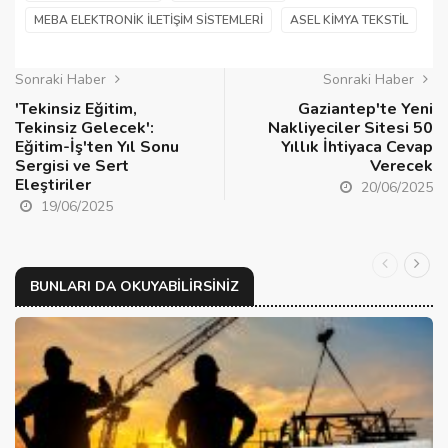
MEBA ELEKTRONIK İLETIŞIM SISTEMLERI
ASEL KIMYA TEKSTIL
Sonraki Haber
Sonraki Haber
'Tekinsiz Eğitim,
Gaziantep'te Yeni
Tekinsiz Gelecek':
Nakliyeciler Sitesi 50
Eğitim-İş'ten Yıl Sonu
Yıllık İhtiyaca Cevap
Sergisi ve Sert
Verecek
Eleştiriler
20/06/2025
19/06/2025
BUNLARI DA OKUYABILIRSINIZ