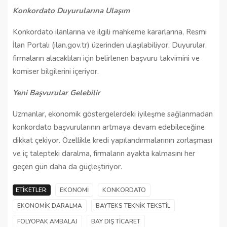
Konkordato Duyurularına Ulaşım
Konkordato ilanlarına ve ilgili mahkeme kararlarına, Resmi
İlan Portalı (ilan.gov.tr) üzerinden ulaşılabiliyor. Duyurular,
firmaların alacaklıları için belirlenen başvuru takvimini ve
komiser bilgilerini içeriyor.
Yeni Başvurular Gelebilir
Uzmanlar, ekonomik göstergelerdeki iyileşme sağlanmadan
konkordato başvurularının artmaya devam edebileceğine
dikkat çekiyor. Özellikle kredi yapılandırmalarının zorlaşması
ve iç talepteki daralma, firmaların ayakta kalmasını her
geçen gün daha da güçleştiriyor.
ETIKETLER:
EKONOMI
KONKORDATO
EKONOMIK DARALMA
BAYTEKS TEKNIK TEKSTIL
FOLYOPAK AMBALAJ
BAY DIŞ TICARET