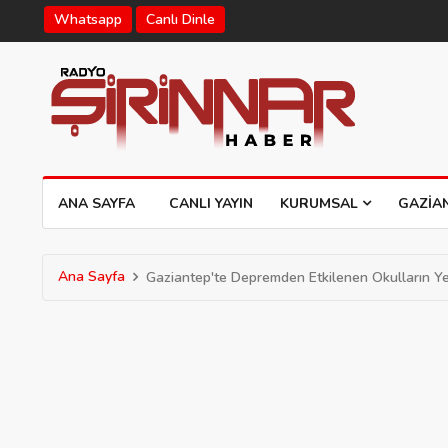
Whatsapp
Canlı Dinle
ANA SAYFA
CANLI YAYIN
KURUMSAL
GAZIA
Ana Sayfa
Gaziantep'te Depremden Etkilenen Okulların Ye