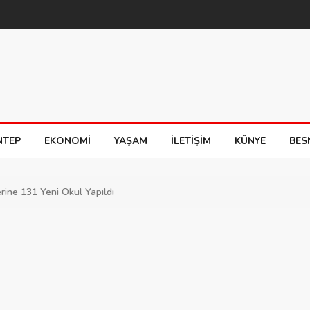
NTEP
EKONOMI
YAŞAM
İLETIŞIM
KÜNYE
BES
rine 131 Yeni Okul Yapıldı