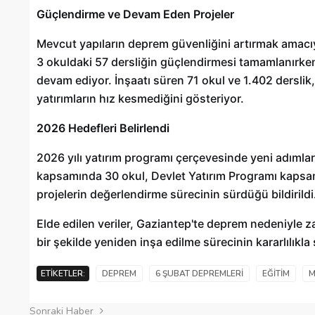
Güçlendirme ve Devam Eden Projeler
Mevcut yapıların deprem güvenliğini artırmak amacıy
3 okuldaki 57 dersliğin güçlendirmesi tamamlanırken,
devam ediyor. İnşaatı süren 71 okul ve 1.402 derslik,
yatırımların hız kesmediğini gösteriyor.
2026 Hedefleri Belirlendi
2026 yılı yatırım programı çerçevesinde yeni adımla
kapsamında 30 okul, Devlet Yatırım Programı kapsamı
projelerin değerlendirme sürecinin sürdüğü bildirildi
Elde edilen veriler, Gaziantep'te deprem nedeniyle z
bir şekilde yeniden inşa edilme sürecinin kararlılık
ETIKETLER:
DEPREM
6 ŞUBAT DEPREMLERI
EĞITIM
M
Sonraki Haber