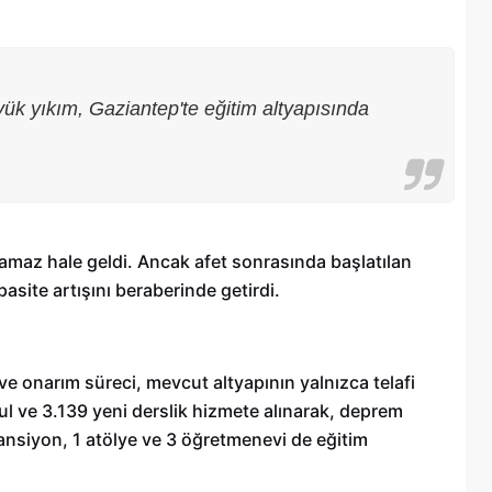
yük yıkım, Gaziantep'te eğitim altyapısında
ılamaz hale geldi. Ancak afet sonrasında başlatılan
asite artışını beraberinde getirdi.
Şehitkamil Belediyesi işçi alımı
onarım süreci, mevcut altyapının yalnızca telafi
r
yapacak, işte şartlar
ul ve 3.139 yeni derslik hizmete alınarak, deprem
 pansiyon, 1 atölye ve 3 öğretmenevi de eğitim
18/04/2025