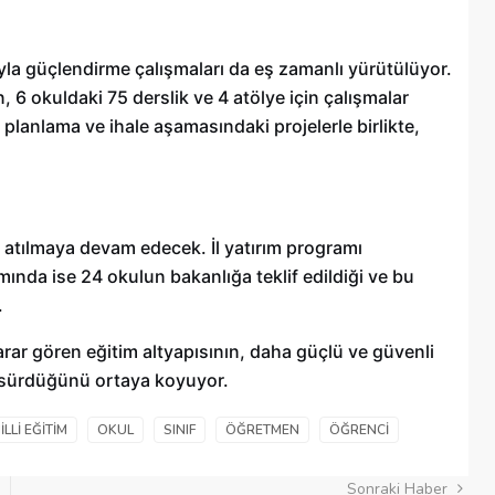
la güçlendirme çalışmaları da eş zamanlı yürütülüyor.
 6 okuldaki 75 derslik ve 4 atölye için çalışmalar
 planlama ve ihale aşamasındaki projelerle birlikte,
r atılmaya devam edecek. İl yatırım programı
nda ise 24 okulun bakanlığa teklif edildiği ve bu
.
arar gören eğitim altyapısının, daha güçlü ve güvenli
la sürdüğünü ortaya koyuyor.
ILLI EĞITIM
OKUL
SINIF
ÖĞRETMEN
ÖĞRENCI
Sonraki Haber