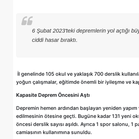
6 Şubat 2023'teki depremlerin yol açtığı bü
ciddi hasar bıraktı.
İl genelinde 105 okul ve yaklaşık 700 derslik kullan
yoğun çalışmalar, eğitimde önemli bir iyileşme ve kap
Kapasite Deprem Öncesini Aştı
Gaziantep’te Toplu Ulaşım
Depremin hemen ardından başlayan yeniden yapım ve 
Ücretlerine Yüzde 70 Zam Geliyo
edilmesinin ötesine geçti. Bugüne kadar 131 yeni ok
öncesi derslik sayısı aşıldı. Ayrıca 1 spor salonu, 1
28/01/2025
camiasının kullanımına sunuldu.