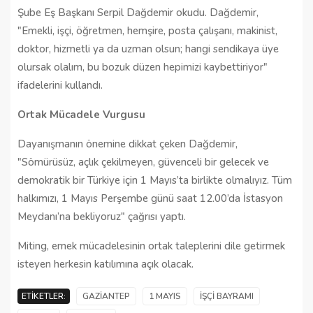
Şube Eş Başkanı Serpil Dağdemir okudu. Dağdemir,
"Emekli, işçi, öğretmen, hemşire, posta çalışanı, makinist,
doktor, hizmetli ya da uzman olsun; hangi sendikaya üye
olursak olalım, bu bozuk düzen hepimizi kaybettiriyor"
ifadelerini kullandı.
Ortak Mücadele Vurgusu
Dayanışmanın önemine dikkat çeken Dağdemir,
"Sömürüsüz, açlık çekilmeyen, güvenceli bir gelecek ve
demokratik bir Türkiye için 1 Mayıs’ta birlikte olmalıyız. Tüm
halkımızı, 1 Mayıs Perşembe günü saat 12.00’da İstasyon
Meydanı’na bekliyoruz" çağrısı yaptı.
Miting, emek mücadelesinin ortak taleplerini dile getirmek
isteyen herkesin katılımına açık olacak.
ETIKETLER:
GAZIANTEP
1 MAYIS
İŞÇI BAYRAMI