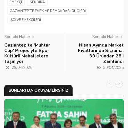
EMEKÇI
SENDIKA
GAZIANTEP’TE EMEK VE DEMOKRASI GÜÇLERI
IŞÇI VE EMEKÇILERI
Sonraki Haber
Sonraki Haber
Gaziantep'te 'Muhtar
Nisan Ayında Market
Cup' Projesiyle Spor
Fiyatlarında Sıçrama:
Kültürü Mahallelere
39 Üründen 28'i
Taşınıyor
Zamlandı
29/04/2025
30/04/2025
BUNLARI DA OKUYABILIRSINIZ