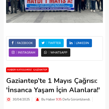
FACEBOOK
TWITTER
LINKEDIN
INSTAGRAM
WHATSAPP
HABER KATEGORISI: GAZIANTEP
Gaziantep’te 1 Mayıs Çağrısı:
'İnsanca Yaşam İçin Alanlara!'
30/04/2025
Bu Haber
935
Defa Görüntülendi.