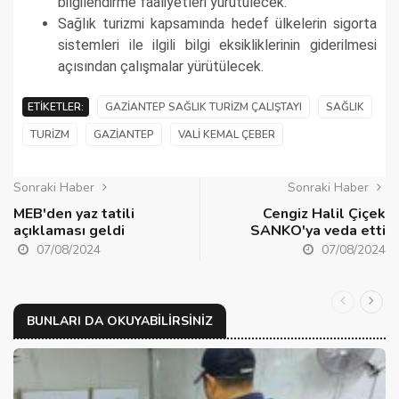
bilgilendirme faaliyetleri yürütülecek.
Sağlık turizmi kapsamında hedef ülkelerin sigorta
sistemleri ile ilgili bilgi eksikliklerinin giderilmesi
açısından çalışmalar yürütülecek.
ETIKETLER:
GAZIANTEP SAĞLIK TURIZM ÇALIŞTAYI
SAĞLIK
TURIZM
GAZIANTEP
VALI KEMAL ÇEBER
Sonraki Haber
Sonraki Haber
MEB'den yaz tatili
Cengiz Halil Çiçek
açıklaması geldi
SANKO'ya veda etti
07/08/2024
07/08/2024
BUNLARI DA OKUYABILIRSINIZ