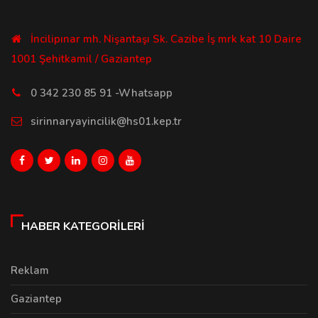
İncilipınar mh. Nişantaşı Sk. Cazibe İş mrk kat 10 Daire
1001 Şehitkamil / Gaziantep
0 342 230 85 91 -Whatsapp
sirinnaryayincilik@hs01.kep.tr
HABER KATEGORILERI
Reklam
Gaziantep