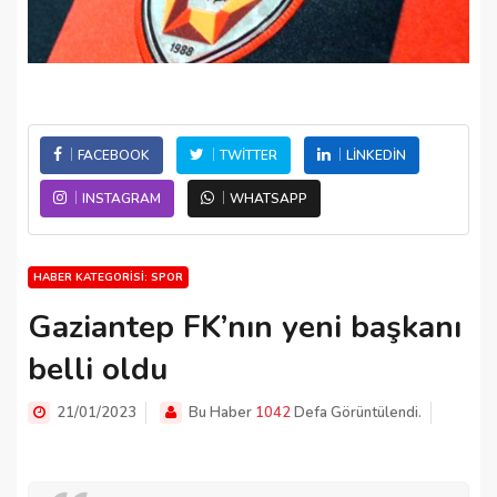
FACEBOOK
TWITTER
LINKEDIN
INSTAGRAM
WHATSAPP
HABER KATEGORISI: SPOR
Gaziantep FK’nın yeni başkanı
belli oldu
21/01/2023
Bu Haber
1042
Defa Görüntülendi.