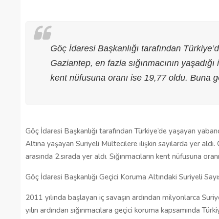
Göç İdaresi Başkanlığı tarafından Türkiye’de
Gaziantep, en fazla sığınmacının yaşadığı il
kent nüfusuna oranı ise 19,77 oldu. Buna g
Göç İdaresi Başkanlığı tarafından Türkiye’de yaşayan yabancıl
Altına yaşayan Suriyeli Mültecilere ilişkin sayılarda yer aldı.
arasında 2.sırada yer aldı. Sığınmacıların kent nüfusuna oran
Gaziantep’te Toplu Ulaşım
Göç İdaresi Başkanlığı Geçici Koruma Altındaki Suriyeli Sayıs
Ücretlerine Yüzde 70 Zam Geliyo
2011 yılında başlayan iç savaşın ardından milyonlarca Suriye
28/01/2025
yılın ardından sığınmacılara geçici koruma kapsamında Türkiy