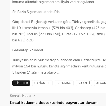
koruma altındaki sığınmacılara ilişkin veriler açıklandı.
En Fazla Sığınmacı İstanbul’da
Göç İdaresi Başkanlığı verilerine göre, Türkiye genelinde g
ilk 10 il sırasıyla İstanbul (529 bin 403), Gaziantep (426 b
bin 785), Mersin (223 bin 158), Bursa (170 bin 136), İzmi
bin 633) oldu.
Gaziantep 2.Sırada!
Türkiye’nin en büyük metropollerinden olan Gaziantep’te ise 
milyon 154 bin nüfuslu kentte sığınmacların kent nüfusuna o
5 kişiden 1’i sığınmacı oluyor…
ETIKETLER:
GAZIANTEP
SIĞINMACI
SURIYELI
AFGA
Sonraki Haber
Kırsal kalkınma desteklerinde başvurular devam