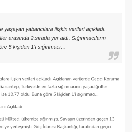
 yaşayan yabancılara ilişkin verileri açıkladı.
ler arasında 2.sırada yer aldı. Sığınmacıların
öre 5 kişiden 1’i sığınmacı…
ara ilişkin verileri açıkladı. Açıklanan verilerde Geçici Koruma
 Gaziantep, Türkiye’de en fazla sığınmacının yaşadığı iller
ı ise 19,77 oldu. Buna göre 5 kişiden 1’i sığınmacı…
Şehitkamil Belediyesi işçi alımı
ını Açıkladı
r
yapacak, işte şartlar
li Mülteci, ülkemize sığınmıştı. Savaşın üzerinden geçen 13
18/04/2025
e’ye yerleşmişti. Göç İdaresi Başkanlığı, tarafından geçici