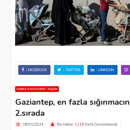
FACEBOOK
TWITTER
LINKEDIN
HABER KATEGORISI: YAŞAM
Gaziantep, en fazla sığınmacını
2.sırada
18/01/2024
Bu Haber
1118
Defa Görüntülendi.