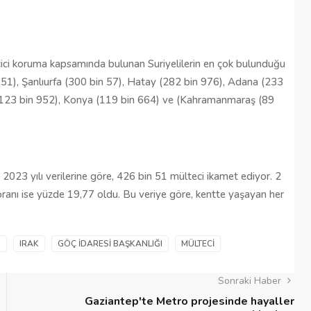
eçici koruma kapsamında bulunan Suriyelilerin en çok bulunduğu
in 51), Şanlıurfa (300 bin 57), Hatay (282 bin 976), Adana (233
r (123 bin 952), Konya (119 bin 664) ve (Kahramanmaraş (89
2023 yılı verilerine göre, 426 bin 51 mülteci ikamet ediyor. 2
ranı ise yüzde 19,77 oldu. Bu veriye göre, kentte yaşayan her
N
IRAK
GÖÇ İDARESI BAŞKANLIĞI
MÜLTECI
Sonraki Haber
Gaziantep'te Metro projesinde hayaller