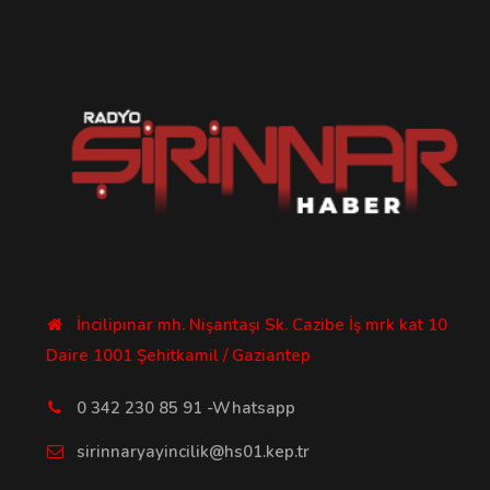
İncilipınar mh. Nişantaşı Sk. Cazibe İş mrk kat 10
Daire 1001 Şehitkamil / Gaziantep
0 342 230 85 91 -Whatsapp
sirinnaryayincilik@hs01.kep.tr