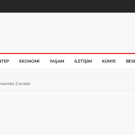
NTEP
EKONOMI
YAŞAM
İLETIŞIM
KÜNYE
BES
arasında 2.sırada