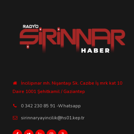
İncilipınar mh. Nişantaşı Sk. Cazibe İş mrk kat 10
Daire 1001 Şehitkamil / Gaziantep
0 342 230 85 91 -Whatsapp
sirinnaryayincilik@hs01.kep.tr