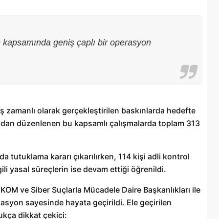
 kapsamında geniş çaplı bir operasyon
 eş zamanlı olarak gerçekleştirilen baskınlarda hedefte
fından düzenlenen bu kapsamlı çalışmalarda toplam 313
 tutuklama kararı çıkarılırken, 114 kişi adli kontrol
Şehitkamil Belediyesi işçi alımı
gili yasal süreçlerin ise devam ettiği öğrenildi.
r
yapacak, işte şartlar
OM ve Siber Suçlarla Mücadele Daire Başkanlıkları ile
18/04/2025
asyon sayesinde hayata geçirildi. Ele geçirilen
dukça dikkat çekici: