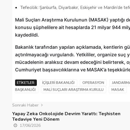
Tefecilik:
Şanlıurfa, Diyarbakır, Eskişehir ve Mardin’de tefe
Mali Suçları Araştırma Kurulunun (MASAK) yaptığı deta
konusu şüphelilere ait hesaplarda 21 milyar 944 milyo
kaydedildi.
Bakanlık tarafından yapılan açıklamada, kentlerin g
açtırılmayacağı vurgulandı. Yetkililer, organize suç 
mücadelenin aralıksız devam edeceğini belirterek,
Cumhuriyet başsavcılıklarına ve MASAK’a teşekkürleri
ETIKETLER:
İÇIŞLERI BAKANLIĞI
OPERASYON
JANDARM
BAŞKANLIĞI
MALI SUÇLARI ARAŞTIRMA KURULU
MASAK
Sonraki Haber
Yapay Zeka Onkolojide Devrim Yarattı: Teşhisten
Tedaviye Yeni Dönem
17/06/2026