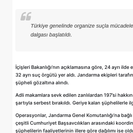
Türkiye genelinde organize suçla mücadele
dalgası başlatıldı.
İçişleri Bakanlığı’nın açıklamasına göre, 24 ayrı ilde
32 ayrı suç örgütü yer aldı. Jandarma ekipleri tara
şüpheli gözaltına alındı.
Adli makamlara sevk edilen zanlılardan 197’si hakkında
Gaziantep’te Toplu Ulaşım
şartıyla serbest bırakıldı. Geriye kalan şüphelilerle il
Ücretlerine Yüzde 70 Zam Geliyo
Operasyonlar, Jandarma Genel Komutanlığı’na bağlı K
28/01/2025
çeşitli Cumhuriyet Başsavcılıkları arasındaki koordin
şüphelilerin faaliyetlerinin illere göre dağılımı ise ol