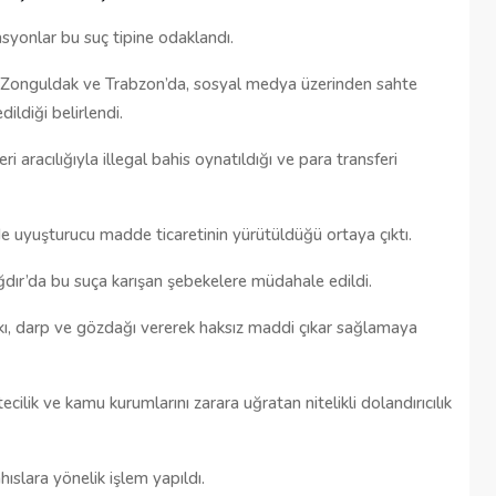
yonlar bu suç tipine odaklandı.
, Zonguldak ve Trabzon’da, sosyal medya üzerinden sahte
ildiği belirlendi.
ri aracılığıyla illegal bahis oynatıldığı ve para transferi
 uyuşturucu madde ticaretinin yürütüldüğü ortaya çıktı.
Iğdır’da bu suça karışan şebekelere müdahale edildi.
kı, darp ve gözdağı vererek haksız maddi çıkar sağlamaya
ilik ve kamu kurumlarını zarara uğratan nitelikli dolandırıcılık
ıslara yönelik işlem yapıldı.