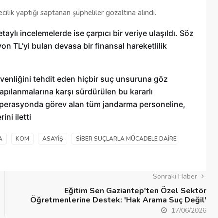
cilik yaptığı saptanan şüpheliler gözaltına alındı.
ylı incelemelerde ise çarpıcı bir veriye ulaşıldı. Söz
n TL’yi bulan devasa bir finansal hareketlilik
üvenliğini tehdit eden hiçbir suç unsuruna göz
yapılanmalarına karşı sürdürülen bu kararlı
 operasyonda görev alan tüm jandarma personeline,
ni iletti
A
KOM
ASAYIŞ
SIBER SUÇLARLA MÜCADELE DAIRE
Sonraki Haber
Eğitim Sen Gaziantep'ten Özel Sektör
Öğretmenlerine Destek: 'Hak Arama Suç Değil'
17/06/2026