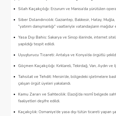
Silah Kaçakçılığı:
Erzurum ve Manisa’da yürütülen operas
Siber Dolandırıcılık:
Gaziantep, Balıkesir, Hatay, Muğla
"yatırım danışmanlığı" vaatleriyle vatandaşların mağdur ed
Yasa Dışı Bahis:
Sakarya ve Sinop illerinde, internet sitele
yapıldığı tespit edildi.
Uyuşturucu Ticareti:
Antalya ve Konya’da örgütlü şekilde
Göçmen Kaçakçılığı:
Kırklareli, Tekirdağ, Van, Aydın ve 
Tahsilat ve Tehdit:
Mersin’de, bölgedeki işletmelere bas
çalışan örgüt üyeleri yakalandı.
Kamu Zararı ve Sahtecilik:
Elazığ’da resmî belgede sahtec
faaliyetleri deşifre edildi.
Kaçakçılık:
Osmaniye’de yasa dışı tütün ticareti yapan şah