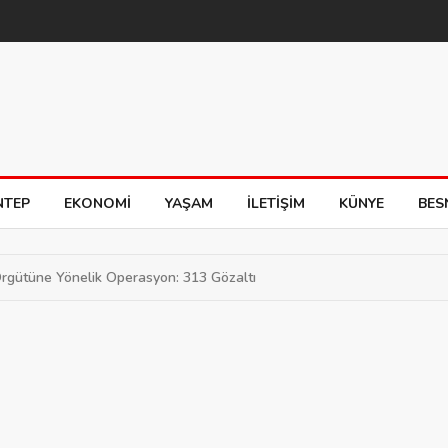
NTEP
EKONOMI
YAŞAM
İLETIŞIM
KÜNYE
BES
Örgütüne Yönelik Operasyon: 313 Gözaltı