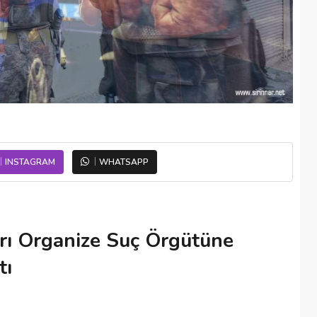
INSTAGRAM
WHATSAPP
yrı Organize Suç Örgütüne
tı