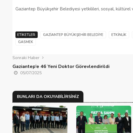
Gaziantep Büyükşehir Belediyesi yetkilileri, sosyal, kültürel 
ETIKETLER:
GAZIANTEP BÜYÜKŞEHIR BELEDIYE
ETKINLIK
GASMEK
Sonraki Haber
Gaziantep’e 46 Yeni Doktor Görevlendirildi
05/07/2025
BUNLARI DA OKUYABILIRSINIZ