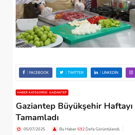
FACEBOOK
TWITTER
LINKEDIN
HABER KATEGORISI: GAZIANTEP
Gaziantep Büyükşehir Haftayı Ç
Tamamladı
05/07/2025
Bu Haber
692
Defa Görüntülendi.