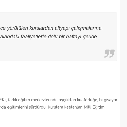
ce yürütülen kurslardan altyapı çalışmalarına,
landaki faaliyetlerle dolu bir haftayı geride
Şehitkamil Belediyesi işçi alımı
, farklı eğitim merkezlerinde aşçılıktan kuaförlüğe, bilgisayar
r
yapacak, işte şartlar
a eğitimlerini sürdürdü. Kurslara katılanlar, Milli Eğitim
18/04/2025