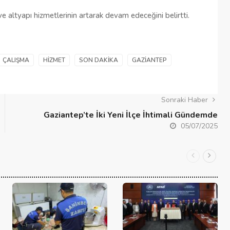
ve altyapı hizmetlerinin artarak devam edeceğini belirtti.
ÇALIŞMA
HIZMET
SON DAKIKA
GAZIANTEP
Sonraki Haber
Gaziantep’te İki Yeni İlçe İhtimali Gündemde
05/07/2025