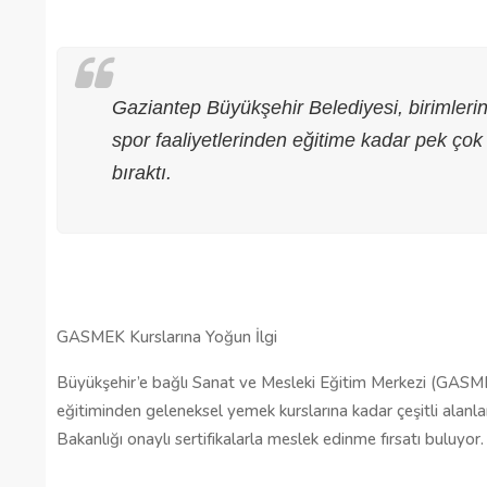
Gaziantep Büyükşehir Belediyesi, birimlerin
spor faaliyetlerinden eğitime kadar pek çok a
bıraktı.
GASMEK Kurslarına Yoğun İlgi
Gaziantep’te Toplu Ulaşım
Büyükşehir’e bağlı Sanat ve Mesleki Eğitim Merkezi (GASMEK)
Ücretlerine Yüzde 70 Zam Geliyo
eğitiminden geleneksel yemek kurslarına kadar çeşitli alanlard
Bakanlığı onaylı sertifikalarla meslek edinme fırsatı buluyor.
28/01/2025