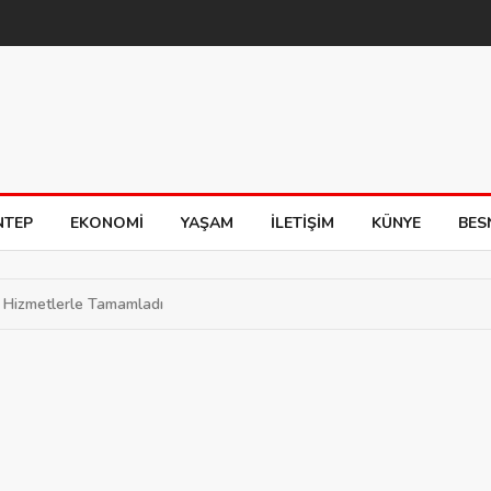
NTEP
EKONOMI
YAŞAM
İLETIŞIM
KÜNYE
BES
ve Hizmetlerle Tamamladı