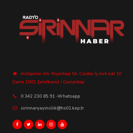
İncilipınar mh. Nişantaşı Sk. Cazibe İş mrk kat 10
Daire 1001 Şehitkamil / Gaziantep
0 342 230 85 91 -Whatsapp
sirinnaryayincilik@hs01.kep.tr