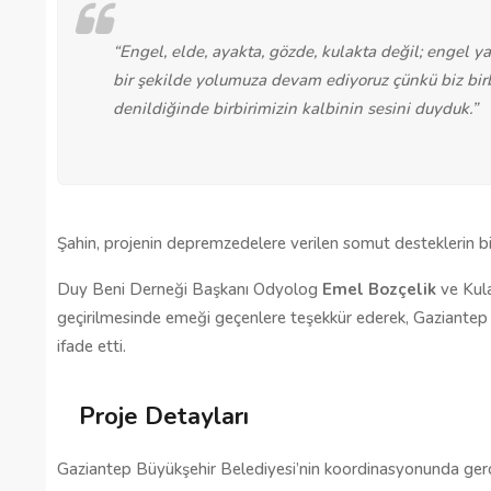
“Engel, elde, ayakta, gözde, kulakta değil; engel y
bir şekilde yolumuza devam ediyoruz çünkü biz birbi
denildiğinde birbirimizin kalbinin sesini duyduk.”
Şahin, projenin depremzedelere verilen somut desteklerin b
Duy Beni Derneği Başkanı Odyolog 
Emel Bozçelik
 ve Ku
geçirilmesinde emeği geçenlere teşekkür ederek, Gaziantep B
ifade etti.
Proje Detayları
Gaziantep Büyükşehir Belediyesi’nin koordinasyonunda gerç