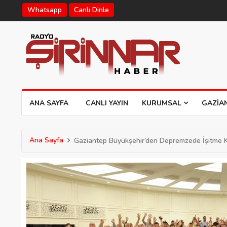
Whatsapp
Canlı Dinle
ANA SAYFA
CANLI YAYIN
KURUMSAL
GAZIA
Ana Sayfa
Gaziantep Büyükşehir’den Depremzede İşitme K