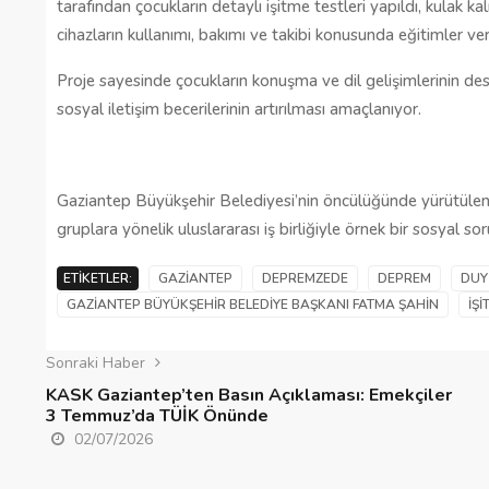
tarafından çocukların detaylı işitme testleri yapıldı, kulak kal
cihazların kullanımı, bakımı ve takibi konusunda eğitimler veri
Proje sayesinde çocukların konuşma ve dil gelişimlerinin des
sosyal iletişim becerilerinin artırılması amaçlanıyor.
Gaziantep Büyükşehir Belediyesi’nin öncülüğünde yürütülen 
gruplara yönelik uluslararası iş birliğiyle örnek bir sosyal s
ETIKETLER:
GAZIANTEP
DEPREMZEDE
DEPREM
DUY
GAZIANTEP BÜYÜKŞEHIR BELEDIYE BAŞKANI FATMA ŞAHIN
İŞI
Sonraki Haber
KASK Gaziantep’ten Basın Açıklaması: Emekçiler
3 Temmuz’da TÜİK Önünde
02/07/2026