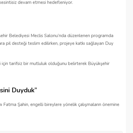
 kesintisiz devam etmesi hedefleniyor.
Şehitkamil Belediyesi işçi alımı
r
yapacak, işte şartlar
18/04/2025
şehir Belediyesi Meclis Salonu’nda düzenlenen programda 
ra pil desteği teslim edilirken, projeye katkı sağlayan Duy 
için tarifsiz bir mutluluk olduğunu belirterek Büyükşehir 
.
esini Duyduk”
atma Şahin, engelli bireylere yönelik çalışmaların önemine 