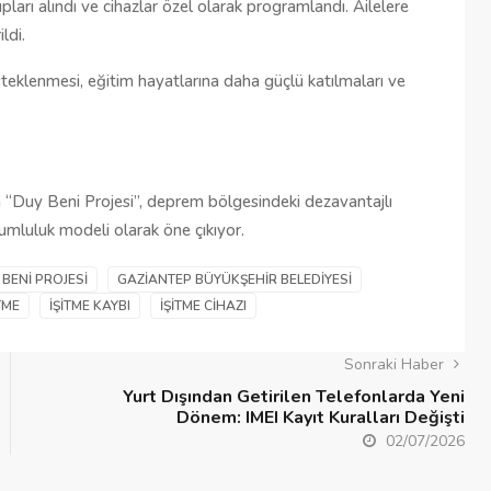
ıpları alındı ve cihazlar özel olarak programlandı. Ailelere 
ldi.
teklenmesi, eğitim hayatlarına daha güçlü katılmaları ve 
“Duy Beni Projesi”, deprem bölgesindeki dezavantajlı 
orumluluk modeli olarak öne çıkıyor.
 BENI PROJESI
GAZIANTEP BÜYÜKŞEHIR BELEDIYESI
TME
İŞITME KAYBI
İŞITME CIHAZI
Sonraki Haber
Yurt Dışından Getirilen Telefonlarda Yeni
Dönem: IMEI Kayıt Kuralları Değişti
02/07/2026