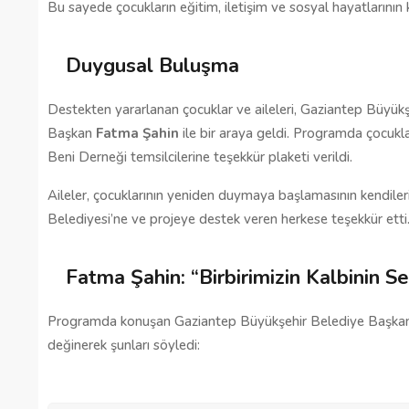
Bu sayede çocukların eğitim, iletişim ve sosyal hayatlarının
Gaziantep’te Toplu Ulaşım
Ücretlerine Yüzde 70 Zam Geliyo
Duygusal Buluşma
28/01/2025
Destekten yararlanan çocuklar ve aileleri, Gaziantep Büyük
Başkan 
Fatma Şahin
 ile bir araya geldi. Programda çocukla
Beni Derneği temsilcilerine teşekkür plaketi verildi.
Aileler, çocuklarının yeniden duymaya başlamasının kendileri 
Belediyesi’ne ve projeye destek veren herkese teşekkür etti
Fatma Şahin: “Birbirimizin Kalbinin S
Programda konuşan Gaziantep Büyükşehir Belediye Başkanı F
değinerek şunları söyledi: