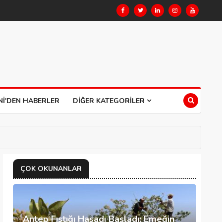
NI'DEN HABERLER
DIĞER KATEGORILER
ÇOK OKUNANLAR
Antep Fıstığı Hasadı Başladı: Emeğin