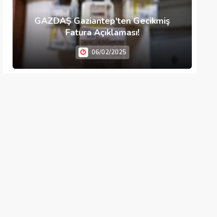
GAZDAŞ Gaziantep'ten Gecikmiş
Fatura Açıklaması!
06/02/2025