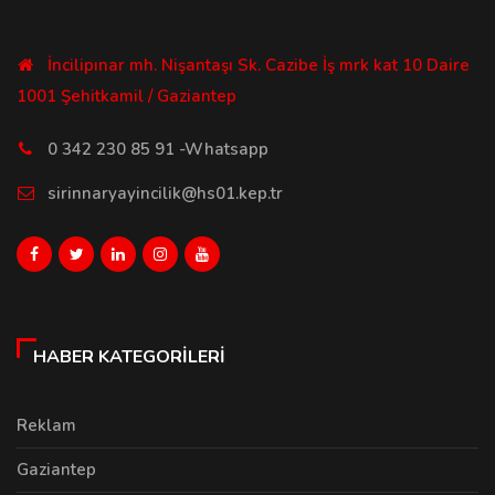
İncilipınar mh. Nişantaşı Sk. Cazibe İş mrk kat 10 Daire
1001 Şehitkamil / Gaziantep
0 342 230 85 91 -Whatsapp
sirinnaryayincilik@hs01.kep.tr
HABER KATEGORILERI
Reklam
Gaziantep