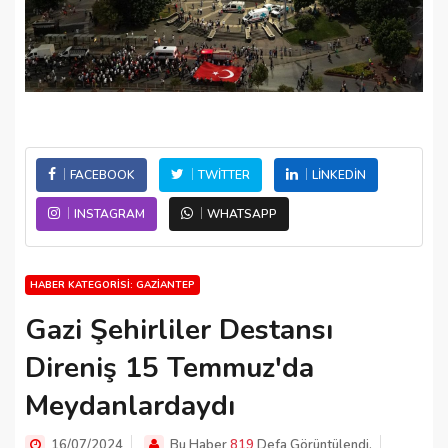
FACEBOOK
TWITTER
LINKEDIN
INSTAGRAM
WHATSAPP
HABER KATEGORISI: GAZIANTEP
Gazi Şehirliler Destansı
Direniş 15 Temmuz'da
Meydanlardaydı
16/07/2024
Bu Haber
819
Defa Görüntülendi.