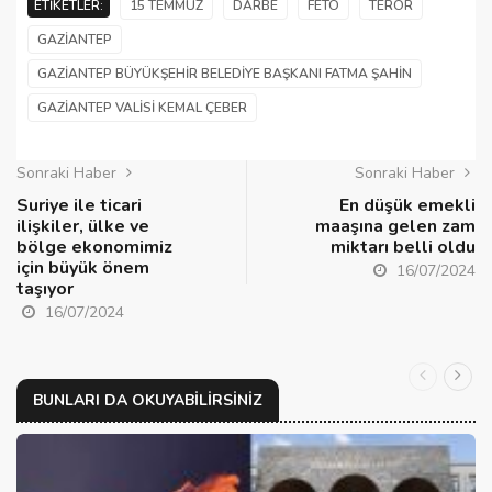
ETIKETLER:
15 TEMMUZ
DARBE
FETÖ
TERÖR
GAZIANTEP
GAZIANTEP BÜYÜKŞEHIR BELEDIYE BAŞKANI FATMA ŞAHIN
GAZIANTEP VALISI KEMAL ÇEBER
Sonraki Haber
Sonraki Haber
Suriye ile ticari
En düşük emekli
ilişkiler, ülke ve
maaşına gelen zam
bölge ekonomimiz
miktarı belli oldu
için büyük önem
16/07/2024
taşıyor
16/07/2024
BUNLARI DA OKUYABILIRSINIZ