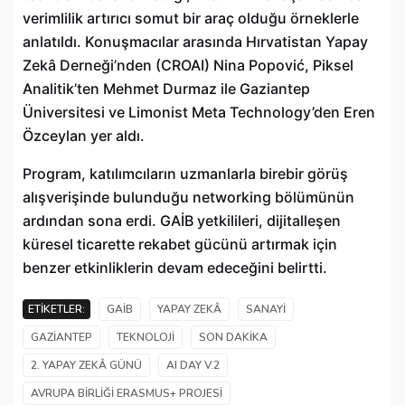
verimlilik artırıcı somut bir araç olduğu örneklerle
anlatıldı. Konuşmacılar arasında Hırvatistan Yapay
Zekâ Derneği’nden (CROAI) Nina Popović, Piksel
Analitik’ten Mehmet Durmaz ile Gaziantep
Üniversitesi ve Limonist Meta Technology’den Eren
Özceylan yer aldı.
Program, katılımcıların uzmanlarla birebir görüş
alışverişinde bulunduğu networking bölümünün
ardından sona erdi. GAİB yetkilileri, dijitalleşen
küresel ticarette rekabet gücünü artırmak için
benzer etkinliklerin devam edeceğini belirtti.
ETIKETLER:
GAİB
YAPAY ZEKÂ
SANAYI
GAZIANTEP
TEKNOLOJI
SON DAKIKA
2. YAPAY ZEKÂ GÜNÜ
AI DAY V.2
AVRUPA BIRLIĞI ERASMUS+ PROJESI