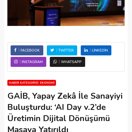
FACEBOOK
TWITTER
LINKEDIN
INSTAGRAM
WHATSAPP
HABER KATEGORISI: EKONOMI
GAİB, Yapay Zekâ İle Sanayiyi
Buluşturdu: ‘AI Day v.2’de
Üretimin Dijital Dönüşümü
Masaya Yatırıldı