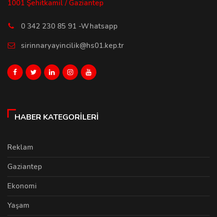
1001 Şehitkamil / Gaziantep
0 342 230 85 91 -Whatsapp
sirinnaryayincilik@hs01.kep.tr
HABER KATEGORILERI
Reklam
Gaziantep
Ekonomi
Yaşam