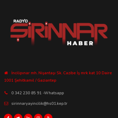
İncilipınar mh. Nişantaşı Sk. Cazibe İş mrk kat 10 Daire
1001 Şehitkamil / Gaziantep
0 342 230 85 91 -Whatsapp
sirinnaryayincilik@hs01.kep.tr