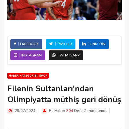
FACEBOOK
TWITTER
LINKEDIN
INSTAGRAM
WHATSAPP
HABER KATEGORISI: SPOR
Filenin Sultanları'ndan
Olimpiyatta müthiş geri dönüş
29/07/2024
Bu Haber
804
Defa Görüntülendi.