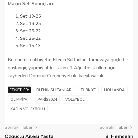
Maçın Set Sonuçları:
Set: 19-25
Set: 18-25
Set: 25-22
Set: 25-22
Set: 15-13
Bu önemli galibiyetle Filenin Sultanları, turnuvaya güçlü bir
başlangıç yapmış oldu. Takım, 1 Ağustos'ta ilk maçını
kaybeden Dominik Cumhuriyeti ile karşılaşacak.
ETIKETLER:
FILENIN SULTANLARI
TÜRKIYE
HOLLANDA
OLIMPIYAT
PARIS2024
VOLEYBOL
KADIN VOLEYBOLU
Sonraki Haber
Sonraki Haber
Özgüçlü Ailesi Yasta
8. Hemşehri