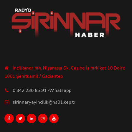
İncilipınar mh. Nişantaşı Sk. Cazibe İş mrk kat 10 Daire
1001 Şehitkamil / Gaziantep
0 342 230 85 91 -Whatsapp
sirinnaryayincilik@hs01.kep.tr