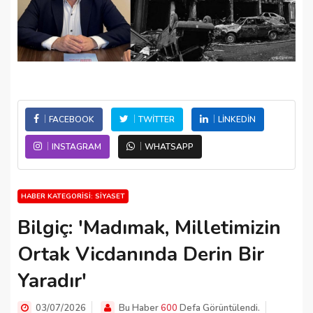
FACEBOOK
TWITTER
LINKEDIN
INSTAGRAM
WHATSAPP
HABER KATEGORISI: SIYASET
Bilgiç: 'Madımak, Milletimizin
Ortak Vicdanında Derin Bir
Yaradır'
03/07/2026
Bu Haber
600
Defa Görüntülendi.