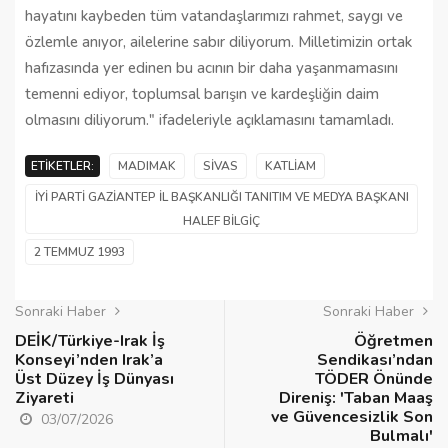
hayatını kaybeden tüm vatandaşlarımızı rahmet, saygı ve
özlemle anıyor, ailelerine sabır diliyorum. Milletimizin ortak
hafızasında yer edinen bu acının bir daha yaşanmamasını
temenni ediyor, toplumsal barışın ve kardeşliğin daim
olmasını diliyorum." ifadeleriyle açıklamasını tamamladı.
ETIKETLER:
MADIMAK
SIVAS
KATLIAM
İYİ PARTI GAZIANTEP İL BAŞKANLIĞI TANITIM VE MEDYA BAŞKANI
HALEF BILGIÇ
2 TEMMUZ 1993
Sonraki Haber
Sonraki Haber
DEİK/Türkiye-Irak İş
Öğretmen
Konseyi’nden Irak’a
Sendikası’ndan
Üst Düzey İş Dünyası
TÖDER Önünde
Ziyareti
Direniş: 'Taban Maaş
ve Güvencesizlik Son
03/07/2026
Bulmalı'