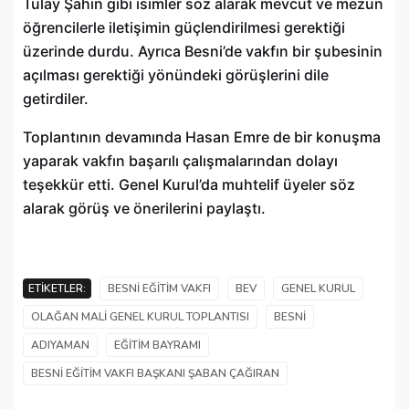
Tülay Şahin gibi isimler söz alarak mevcut ve mezun
öğrencilerle iletişimin güçlendirilmesi gerektiği
üzerinde durdu. Ayrıca Besni’de vakfın bir şubesinin
açılması gerektiği yönündeki görüşlerini dile
getirdiler.
Toplantının devamında Hasan Emre de bir konuşma
yaparak vakfın başarılı çalışmalarından dolayı
teşekkür etti. Genel Kurul’da muhtelif üyeler söz
alarak görüş ve önerilerini paylaştı.
ETIKETLER:
BESNI EĞITIM VAKFI
BEV
GENEL KURUL
OLAĞAN MALI GENEL KURUL TOPLANTISI
BESNI
ADIYAMAN
EĞITIM BAYRAMI
BESNI EĞITIM VAKFI BAŞKANI ŞABAN ÇAĞIRAN