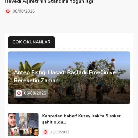
Hevedi Aşireti'nin Standına Yoğun İlgi
08/08/2026
ÇOK OKUNANLAR
Antep Fıstığı Hasadı Başladı: Emeğin ve
Bereketin Zaman
06/08/2025
Kahreden haber! Kuzey Irak'ta 5 asker
şehit oldu...
10/08/2023