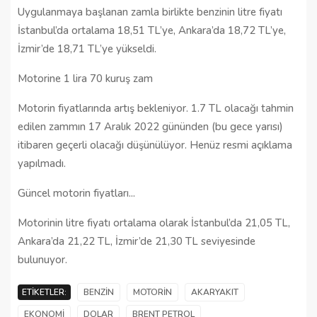
Uygulanmaya başlanan zamla birlikte benzinin litre fiyatı
İstanbul’da ortalama 18,51 TL’ye, Ankara’da 18,72 TL’ye,
İzmir’de 18,71 TL’ye yükseldi.
Motorine 1 lira 70 kuruş zam
Motorin fiyatlarında artış bekleniyor. 1.7 TL olacağı tahmin
edilen zammın 17 Aralık 2022 gününden (bu gece yarısı)
itibaren geçerli olacağı düşünülüyor. Henüz resmi açıklama
yapılmadı.
Güncel motorin fiyatları...
Motorinin litre fiyatı ortalama olarak İstanbul’da 21,05 TL,
Ankara’da 21,22 TL, İzmir’de 21,30 TL seviyesinde
bulunuyor.
ETIKETLER:
BENZIN
MOTORIN
AKARYAKIT
EKONOMI
DOLAR
BRENT PETROL