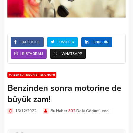
FACEBOOK
TWITTER
LINKEDIN
INSTAGRAM
WHATSAPP
HABER KATEGORISI: EKONOMI
Benzinden sonra motorine de
büyük zam!
16/12/2022
Bu Haber
802
Defa Görüntülendi.