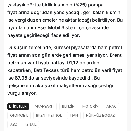
yaklaşık dörtte birlik kısmının (%25) pompa
fiyatlarına doğrudan yansıyacağı, geri kalan kısmın
ise vergi düzenlemelerine aktarılacağı belirtiliyor. Bu
uygulamanın Eşel Mobil Sistemi çerçevesinde
hayata geçirileceği ifade ediliyor.
Düşüşün temelinde, küresel piyasalarda ham petrol
fiyatlarının son günlerde gerilemesi yer alıyor. Brent
petrolün varil fiyatı haftayı 91,12 dolardan
kapatırken, Batı Teksas türü ham petrolün varil fiyatı
ise 87,36 dolar seviyesinde kaydedildi. Bu
gelişmelerin akaryakıt maliyetlerini aşağı çektiği
vurgulanıyor.
ETIKETLER:
AKARYAKIT
BENZIN
MOTORIN
ARAÇ
OTOMOBIL
BRENT PETROL
İRAN
HÜRMÜZ BOĞAZI
ABD
İSRAIL