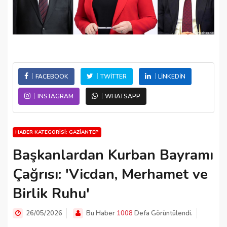
FACEBOOK
TWITTER
LINKEDIN
INSTAGRAM
WHATSAPP
HABER KATEGORISI: GAZIANTEP
Başkanlardan Kurban Bayramı
Çağrısı: 'Vicdan, Merhamet ve
Birlik Ruhu'
26/05/2026
Bu Haber
1008
Defa Görüntülendi.