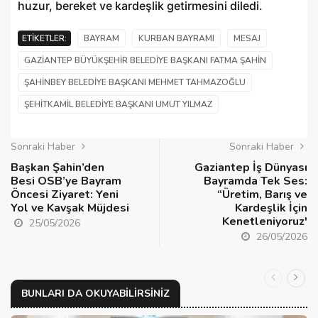
huzur, bereket ve kardeşlik getirmesini diledi.
ETIKETLER:
BAYRAM
KURBAN BAYRAMI
MESAJ
GAZIANTEP BÜYÜKŞEHIR BELEDIYE BAŞKANI FATMA ŞAHIN
ŞAHINBEY BELEDIYE BAŞKANI MEHMET TAHMAZOĞLU
ŞEHITKAMIL BELEDIYE BAŞKANI UMUT YILMAZ
Sonraki Haber
Sonraki Haber
Başkan Şahin’den
Gaziantep İş Dünyası
Besi OSB’ye Bayram
Bayramda Tek Ses:
Öncesi Ziyaret: Yeni
“Üretim, Barış ve
Yol ve Kavşak Müjdesi
Kardeşlik İçin
Kenetleniyoruz'
25/05/2026
26/05/2026
BUNLARI DA OKUYABILIRSINIZ