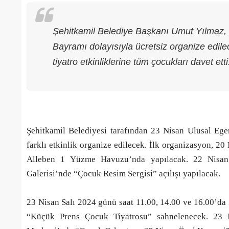
Şehitkamil Belediye Başkanı Umut Yılmaz,
Bayramı dolayısıyla ücretsiz organize edilec
tiyatro etkinliklerine tüm çocukları davet etti
Şehitkamil Belediyesi tarafından
23 Nisan Ulusal Ege
farklı etkinlik organize edilecek. İlk organizasyon, 
Alleben 1 Yüzme Havuzu’nda yapılacak. 22 Nisan 
Galerisi’nde “Çocuk Resim Sergisi” açılışı yapılacak.
Gaziantep’te Toplu Ulaşım
Ücretlerine Yüzde 70 Zam Geliyo
23 Nisan Salı 2024 günü saat 11.00, 14.00 ve 16.00’da
28/01/2025
“Küçük Prens Çocuk Tiyatrosu” sahnelenecek. 23 