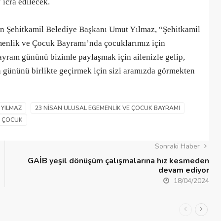
icra edilecek.
en
Şehitkamil Belediye Başkanı Umut Yılmaz, “Şehitkamil
menlik ve Çocuk Bayramı’nda çocuklarımız için
 bayram gününü bizimle paylaşmak için ailenizle gelip,
an gününü birlikte geçirmek için sizi aramızda görmekten
 YILMAZ
23 NISAN ULUSAL EGEMENLIK VE ÇOCUK BAYRAMI
ÇOCUK
Sonraki Haber
GAİB yeşil dönüşüm çalışmalarına hız kesmeden
devam ediyor
18/04/2024