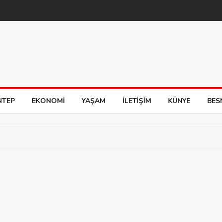
NTEP
EKONOMI
YAŞAM
İLETIŞIM
KÜNYE
BES