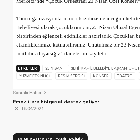
Merkezi’nde “Çocuk Orkestrası 23 Nisan Özel Konseri” 
Tüm organizasyonların ücretsiz düzenleneceğini belirt
Belediyesi olarak çocuklarımızın, 23 Nisan Ulusal Ege
birbirinden eğlenceli etkinlikler hazırladık. Çocuklar,
etkinliklerimize katılabilirsiniz. Unutulmaz bir 23 Nis
mutluluk duyacağız” ifadelerini kaydetti.
ETIKETLER:
23 NISAN
ŞEHITKAMIL BELEDIYE BAŞKANI UMUT
YÜZME ETKINLIĞI
RESIM SERGISI
KONSER
TIYATRO
Sonraki Haber
Emeklilere bölgesel destek geliyor
18/04/2024
BUNLARI DA OKUYABILIRSINIZ