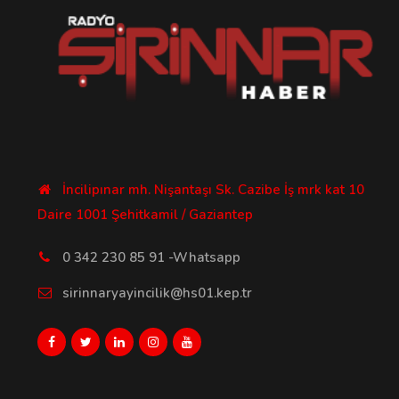
İncilipınar mh. Nişantaşı Sk. Cazibe İş mrk kat 10
Daire 1001 Şehitkamil / Gaziantep
0 342 230 85 91 -Whatsapp
sirinnaryayincilik@hs01.kep.tr