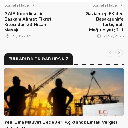
Sonraki Haber
Sonraki Haber
GAİB Koordinatör
Gaziantep FK'den
Başkanı Ahmet Fikret
Başakşehir'e
Kileci’den 23 Nisan
Tartışmalı
Mesajı
Mağlubiyet; 2-1
21/04/2025
21/04/2025
BUNLARI DA OKUYABILIRSINIZ
Yeni Bina Maliyet Bedelleri Açıklandı: Emlak Vergisi