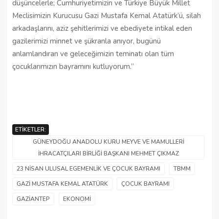
düşüncelerle; Cumhuriyetimizin ve Türkiye Büyük Millet
Meclisimizin Kurucusu Gazi Mustafa Kemal Atatürk’ü, silah
arkadaşlarını, aziz şehitlerimizi ve ebediyete intikal eden
gazilerimizi minnet ve şükranla anıyor, bugünü
anlamlandıran ve geleceğimizin teminatı olan tüm
çocuklarımızın bayramını kutluyorum.”
ETIKETLER:
GÜNEYDOĞU ANADOLU KURU MEYVE VE MAMULLERI
İHRACATÇILARI BIRLIĞI BAŞKANI MEHMET ÇIKMAZ
23 NISAN ULUSAL EGEMENLIK VE ÇOCUK BAYRAMI
TBMM
GAZI MUSTAFA KEMAL ATATÜRK
ÇOCUK BAYRAMI
GAZIANTEP
EKONOMI