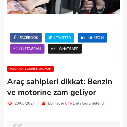
FACEBOOK
TWITTER
LINKEDIN
INSTAGRAM
WHATSAPP
HABER KATEGORISI: EKONOMI
Araç sahipleri dikkat: Benzin
ve motorine zam geliyor
20/06/2024
Bu Haber
646
Defa Görüntülendi.