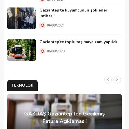
Gaziantep'te kuyumcunun şok eder
intiharı!
06/08/2024
Gaziantep'te toplu taşımaya zam yapıldı
05/08/2023
TEKNOLOJI
GAZDAŞ Gaziantep'ten Gecikmiş
Fatura Açıklaması!