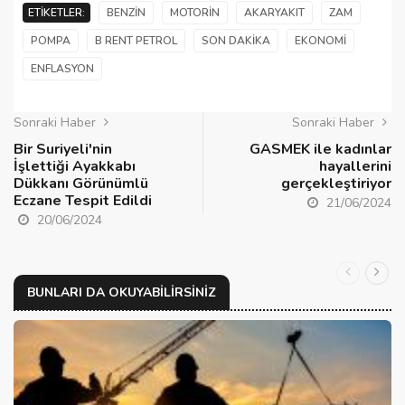
ETIKETLER:
BENZIN
MOTORIN
AKARYAKIT
ZAM
POMPA
B RENT PETROL
SON DAKIKA
EKONOMI
ENFLASYON
Sonraki Haber
Sonraki Haber
Bir Suriyeli'nin
GASMEK ile kadınlar
İşlettiği Ayakkabı
hayallerini
Dükkanı Görünümlü
gerçekleştiriyor
Eczane Tespit Edildi
21/06/2024
20/06/2024
BUNLARI DA OKUYABILIRSINIZ