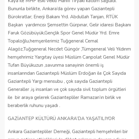
Kaya ile MHP eski vekili Hanifi Tiryaki katılım sağladı.
Bununla birlikte, Ankara’da görev yapan Gaziantepli
Bürokratlar; Enerji Bakanı Yrd. Abdullah Tanjan, RTÜK
Başkan yardımcısı Şemsettin Gürpınar, Gelir idaresi Başkanı
Faruk Gözübüyük,Gençlik Spor Genel Müdür Yrd. Emre
Topaloğlu,hemşerilerimiz Tuğgeneral Cemal
Alagöz,Tuğgeneral Necdet Güngör ,Tümgeneral Veli Yıldırım
hemşehrimiz Yargıtay üyesi Müslüm Canpolat Genel Müdür
Tufan Büyükuzun ,savunma sanayinin önemli iş
insanlarından Gaziantepli Müslüm Erdoğan ile Çok Sayıda
Gaziantepli Yargı mensubu , çok sayıda Gaziantepli
Generaller ,iş insanları ve çok sayıda sivil toplum örgütleri
ile bir araya gelerek Gaziantepliler Ramazan’ın birlik ve
beraberlik ruhunu yaşadı .
GAZİANTEP KÜLTÜRÜ ANKARA’DA YAŞATILIYOR
Ankara Gaziantepliler Derneği, Gaziantepli hemşehrileri bir