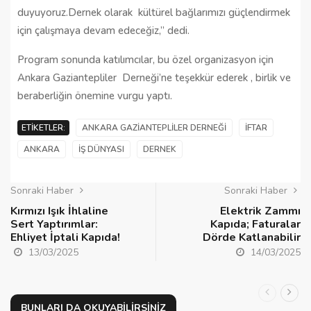
duyuyoruz.Dernek olarak kültürel bağlarımızı güçlendirmek
için çalışmaya devam edeceğiz,” dedi.
Program sonunda katılımcılar, bu özel organizasyon için
Ankara Gaziantepliler Derneği’ne teşekkür ederek , birlik ve
beraberliğin önemine vurgu yaptı.
ETIKETLER:
ANKARA GAZIANTEPLILER DERNEĞI
İFTAR
ANKARA
İŞ DÜNYASI
DERNEK
Sonraki Haber
Sonraki Haber
Kırmızı Işık İhlaline
Elektrik Zammı
Sert Yaptırımlar:
Kapıda; Faturalar
Ehliyet İptali Kapıda!
Dörde Katlanabilir
13/03/2025
14/03/2025
BUNLARI DA OKUYABILIRSINIZ