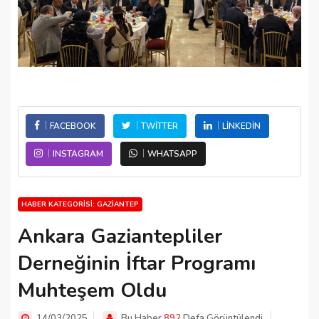
FACEBOOK
TWITTER
LINKEDIN
INSTAGRAM
WHATSAPP
HABER KATEGORISI: GAZIANTEP
Ankara Gaziantepliler
Derneğinin İftar Programı
Muhteşem Oldu
14/03/2025
Bu Haber
892
Defa Görüntülendi.