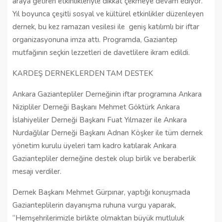
araya getiren etkinlikleriyle dikkat çekmeye devam ediyor.
Yıl boyunca çeşitli sosyal ve kültürel etkinlikler düzenleyen
dernek, bu kez ramazan vesilesi ile geniş katılımlı bir iftar
organizasyonuna imza attı. Programda, Gaziantep
mutfağının seçkin lezzetleri de davetlilere ikram edildi.
KARDEŞ DERNEKLERDEN TAM DESTEK
Ankara Gaziantepliler Derneğinin iftar programına Ankara
Nizipliler Derneği Başkanı Mehmet Göktürk Ankara
İslahiyeliler Derneği Başkanı Fuat Yılmazer ile Ankara
Nurdağlılar Derneği Başkanı Adnan Köşker ile tüm dernek
yönetim kurulu üyeleri tam kadro katılarak Ankara
Gaziantepliler derneğine destek olup birlik ve beraberlik
mesajı verdiler.
Dernek Başkanı Mehmet Gürpınar, yaptığı konuşmada
Gazianteplilerin dayanışma ruhuna vurgu yaparak,
“Hemşehrilerimizle birlikte olmaktan büyük mutluluk