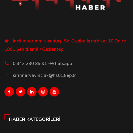
İncilipınar mh. Nişantaşı Sk. Cazibe İş mrk kat 10 Daire
1001 Şehitkamil / Gaziantep
0 342 230 85 91 -Whatsapp
sirinnaryayincilik@hs01.kep.tr
HABER KATEGORILERI